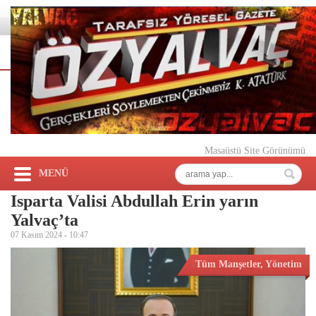
Masaüstü Site Görünümü
MENÜ
Isparta Valisi Abdullah Erin yarın
Yalvaç’ta
07 Kasım 2024 -
10:47
Tüm Manşetler
,
Yönetim