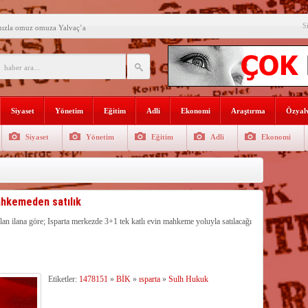
S
mızla omuz omuza Yalvaç’a
an ikili eğitime çözüm bulun
i açılış
Lojmanları yıkılıyor
Siyaset
Yönetim
Eğitim
Adli
Ekonomi
Araştırma
Özyalv
 Türk Ressamları Koleksiyonuna
Siyaset
Yönetim
Eğitim
Adli
Ekonomi
den siyasete mesaj verdi
ın Sorumlusu Fırıncı Değil,
şkan Kodal’a ziyaret
ahkemeden satılık
çekleştirildi
alan ilana göre; Isparta merkezde 3+1 tek katlı evin mahkeme yoluyla satılacağı
n dağıtıldı
Etiketler:
1478151
»
BİK
»
ısparta
»
Sulh Hukuk