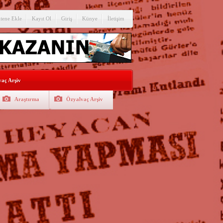
itene Ekle
Kayıt Ol
Giriş
Künye
İletişim
aç Arşiv
Araştırma
Özyalvaç Arşiv