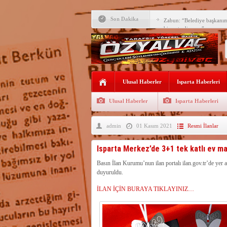
Son Dakika
Zabun: “Belediye başkanı
hizmet ediyoruz”
Yeni öğretim yılı başlamad
Yalvaç Festivali’ne görkeml
Yalvaç’ta şimdi de Adliye 
Ulusal Haberler
Isparta Haberleri
Bir zamanlar Yalvaç, Ünlü
Sahipti
Ulusal Haberler
Isparta Haberleri
Bilgiç, Yalvaç’taki köşesin
admin
01 Kasım 2021
Resmi İlanlar
Tunçbilek: “Ekmek Zammın
Hükümettir”
Süreyya Sadi Bilgiç’ten Ba
Isparta Merkez’de 3+1 tek katlı ev m
Festivalde sünnet şöleni ger
Basın İlan Kurumu’nun ilan portalı ilan.gov.tr’de yer 
duyuruldu.
Arıcılara 3 yılda 1900 kova
İLAN İÇİN BURAYA TIKLAYINIZ…