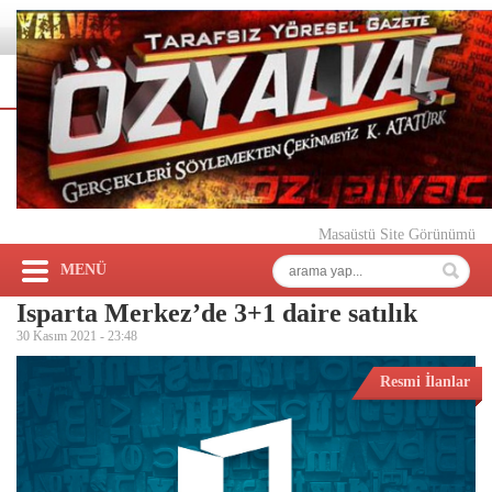
Masaüstü Site Görünümü
MENÜ
Isparta Merkez’de 3+1 daire satılık
30 Kasım 2021 -
23:48
Resmi İlanlar