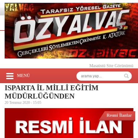
Masaüstü Site Görünümü
MENÜ
ISPARTA İL MİLLİ EĞİTİM
MÜDÜRLÜĞÜNDEN
20 Temmuz 2020 -
15:05
Resmi İlanlar