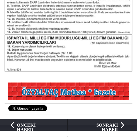
ÖNCEKİ
SONRAKİ
HABER
HABER