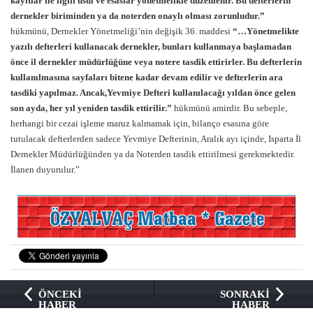
kayıtlar ile ilgili usul ve esaslar yönetmelikle düzenlenir. Bu defterlerin
dernekler biriminden ya da noterden onaylı olması zorunludur.”
hükmünü, Dernekler Yönetmeliği’nin değişik 36. maddesi
“…Yönetmelikte
yazılı defterleri kullanacak dernekler, bunları kullanmaya başlamadan
önce il dernekler müdürlüğüne veya notere tasdik ettirirler. Bu defterlerin
kullanılmasına sayfaları bitene kadar devam edilir ve defterlerin ara
tasdiki yapılmaz. Ancak,Yevmiye Defteri kullanılacağı yıldan önce gelen
son ayda, her yıl yeniden tasdik ettirilir.”
hükmünü amirdir. Bu sebeple,
herhangi bir cezai işleme maruz kalmamak için, bilanço esasına göre
tutulacak defterlerden sadece Yevmiye Defterinin, Aralık ayı içinde, Isparta İl
Dernekler Müdürlüğünden ya da Noterden tasdik ettirilmesi gerekmektedir.
İlanen duyurulur.”
ÖNCEKİ
SONRAKİ
HABER
HABER