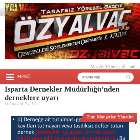
Masaüstü Site Görünümü
MENÜ
Isparta Dernekler Müdürlüğü’nden
derneklere uyarı
11 Aralık 2017 -
15:30
Tüm Manşetler
,
Yönetim