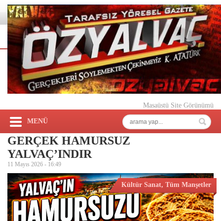
Masaüstü Site Görünümü
MENÜ
GERÇEK HAMURSUZ
YALVAÇ’INDIR
11 Mayıs 2026 -
16:49
Kültür Sanat
,
Tüm Manşetler