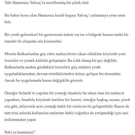
Tabi Hamursuz Yalvaç’ta tescillenmiş bir çörek türü.
Bu bahse konu olan Hamursuz kendi başına Yalvaç’ı anlatmaya yeter artar
bile.
Bir yerde geleneksel bir gastronomi ürünü var ise o bölgede bunun tarihi bir
transfer ile oluşumu söz konusudur.
Mesela Balkanlardan göç eden muhacirlerin iskan oldukları köylerde yeni
lezzetler ve yemek kültürü gelişmiştir. Bu icâd olmuş bir şey değildir.
Balkanlarda atadan gördükleri lezzetleri göç ettikleri yerde
uyguladıklarından, devam ettirdiklerinden dolayı gelişen bir durumdur.
Ancak bu uygulamada bazen değişiklik gösterir.
Örneğin Selanik’te yapılan bir yemeği Anadolu’da iskan olan bir muhacir
yaparken, Anadolu köyünde üretilen bir lezzeti, örneğin haşhaş, susam, çörek
otu gibi, ekleyerek aynı yemeği farklı bir versiyon ile geliştirebilir. Bazen de
tam tersi aslında kullanılan malzeme farklı coğrafya da yetişmediği için onu
kullanmadan yapar.
Peki ya hamursuz?