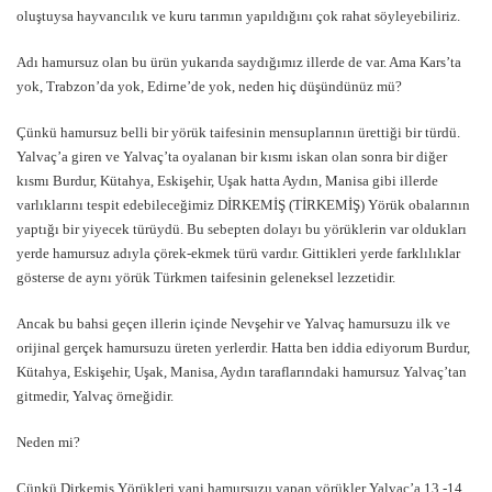
oluştuysa hayvancılık ve kuru tarımın yapıldığını çok rahat söyleyebiliriz.
Adı hamursuz olan bu ürün yukarıda saydığımız illerde de var. Ama Kars’ta
yok, Trabzon’da yok, Edirne’de yok, neden hiç düşündünüz mü?
Çünkü hamursuz belli bir yörük taifesinin mensuplarının ürettiği bir türdü.
Yalvaç’a giren ve Yalvaç’ta oyalanan bir kısmı iskan olan sonra bir diğer
kısmı Burdur, Kütahya, Eskişehir, Uşak hatta Aydın, Manisa gibi illerde
varlıklarını tespit edebileceğimiz DİRKEMİŞ (TİRKEMİŞ) Yörük obalarının
yaptığı bir yiyecek türüydü. Bu sebepten dolayı bu yörüklerin var oldukları
yerde hamursuz adıyla çörek-ekmek türü vardır. Gittikleri yerde farklılıklar
gösterse de aynı yörük Türkmen taifesinin geleneksel lezzetidir.
Ancak bu bahsi geçen illerin içinde Nevşehir ve Yalvaç hamursuzu ilk ve
orijinal gerçek hamursuzu üreten yerlerdir. Hatta ben iddia ediyorum Burdur,
Kütahya, Eskişehir, Uşak, Manisa, Aydın taraflarındaki hamursuz Yalvaç’tan
gitmedir, Yalvaç örneğidir.
Neden mi?
Çünkü Dirkemiş Yörükleri yani hamursuzu yapan yörükler Yalvaç’a 13.-14.