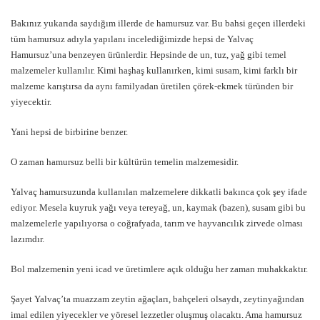
Bakınız yukarıda saydığım illerde de hamursuz var. Bu bahsi geçen illerdeki
tüm hamursuz adıyla yapılanı incelediğimizde hepsi de Yalvaç
Hamursuz’una benzeyen ürünlerdir. Hepsinde de un, tuz, yağ gibi temel
malzemeler kullanılır. Kimi haşhaş kullanırken, kimi susam, kimi farklı bir
malzeme karıştırsa da aynı familyadan üretilen çörek-ekmek türünden bir
yiyecektir.
Yani hepsi de birbirine benzer.
O zaman hamursuz belli bir kültürün temelin malzemesidir.
Yalvaç hamursuzunda kullanılan malzemelere dikkatli bakınca çok şey ifade
ediyor. Mesela kuyruk yağı veya tereyağ, un, kaymak (bazen), susam gibi bu
malzemelerle yapılıyorsa o coğrafyada, tarım ve hayvancılık zirvede olması
lazımdır.
Bol malzemenin yeni icad ve üretimlere açık olduğu her zaman muhakkaktır.
Şayet Yalvaç’ta muazzam zeytin ağaçları, bahçeleri olsaydı, zeytinyağından
imal edilen yiyecekler ve yöresel lezzetler oluşmuş olacaktı. Ama hamursuz