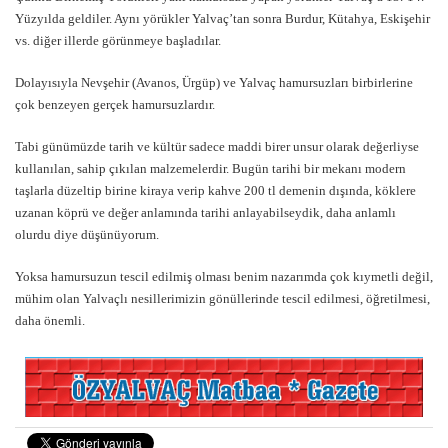
Yüzyılda geldiler. Aynı yörükler Yalvaç’tan sonra Burdur, Kütahya, Eskişehir
vs. diğer illerde görünmeye başladılar.
Dolayısıyla Nevşehir (Avanos, Ürgüp) ve Yalvaç hamursuzları birbirlerine
çok benzeyen gerçek hamursuzlardır.
Tabi günümüzde tarih ve kültür sadece maddi birer unsur olarak değerliyse
kullanılan, sahip çıkılan malzemelerdir. Bugün tarihi bir mekanı modern
taşlarla düzeltip birine kiraya verip kahve 200 tl demenin dışında, köklere
uzanan köprü ve değer anlamında tarihi anlayabilseydik, daha anlamlı
olurdu diye düşünüyorum.
Yoksa hamursuzun tescil edilmiş olması benim nazarımda çok kıymetli değil,
mühim olan Yalvaçlı nesillerimizin gönüllerinde tescil edilmesi, öğretilmesi,
daha önemli.