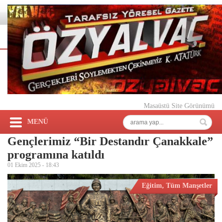
Masaüstü Site Görünümü
MENÜ
Gençlerimiz “Bir Destandır Çanakkale”
programına katıldı
01 Ekim 2025 -
18:43
Eğitim
,
Tüm Manşetler