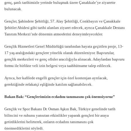
genç, şanlı tarihimizle yerinde buluşmak üzere Çanakkale’ye ziyarette
bulunacak.
Gençler, Şahindere Şehitliği, 57. Alay Şehitliği, Conkbayırı ve Çanakkale
Şehitler Abidesi gibi tarihi alanları ziyaret edecek, ayrıca Çanakkale Destanı
Tanıtım Merkezi’nde dönemin atmosferini deneyimleyecekler.
Gençlik Hizmetleri Genel Müdürlüğü tarafından hayata geçirilen proje, 13-
17 yaş aralığındaki gençlere yönelik olarak düzenleniyor. Başvurular,
gençlik merkezleri ve genç ofisler aracılığıyla alınacak. Adaylardan başvuru
formu ile birlikte veli izin belgesi veya taahhütname talep edilecek.
Ayrıca, her kafilede engelli gençler için özel kontenjan ayrılacak,
gerektiğinde refakatçi eşliğinde katılım sağlanabilecek.
Bakan Bak: “Gençlerimizin ecdadını tanımasını çok önemsiyoruz”
Gençlik ve Spor Bakanı Dr. Osman Aşkın Bak, Türkiye genelinde tarih
bilincini ve ruhunu yansıtan etkinlikler yaparak gençleri bir araya
getirdiklerini belirterek, onların ecdadını tanımasını çok
önemsediklerini söyledi.