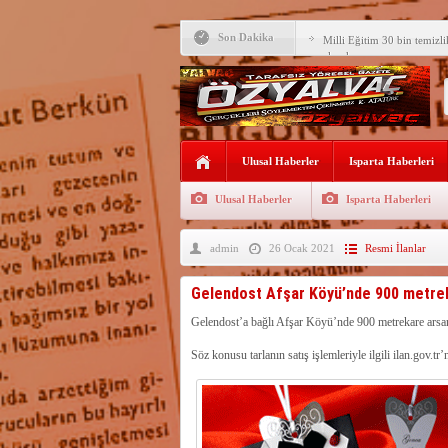
Son Dakika
Milli Eğitim 30 bin temizli
alacak
IYAŞ Market’ten Isparta, 
Teşekkür
MHP Kongresi’nde tek liste
onaylandı
LEBLEBİCİLER’DE SATI
Ulusal Haberler
Isparta Haberleri
MHP Yalvaç İlçe Kongresi 
Ulusal Haberler
Isparta Haberleri
M.Uğur Gökgöz, Uraloğlu v
admin
26 Ocak 2021
Resmi İlanlar
R.T.Erdoğan Millet Bahçesi
YALVAÇ’TA LGS BAŞARI
Gelendost Afşar Köyü’nde 900 metreka
EĞİTİM KURUMLARI
Fırsatları Avantaja Dönüştü
Gelendost’a bağlı Afşar Köyü’nde 900 metrekare arsan
Söz konusu tarlanın satış işlemleriyle ilgili ilan.gov.tr
TOKİ, Isparta’da 9 Gayrim
Sunacak