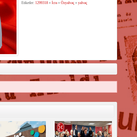
Etiketler:
1299318
»
İcra
»
Özyalvaç
»
yalvaç