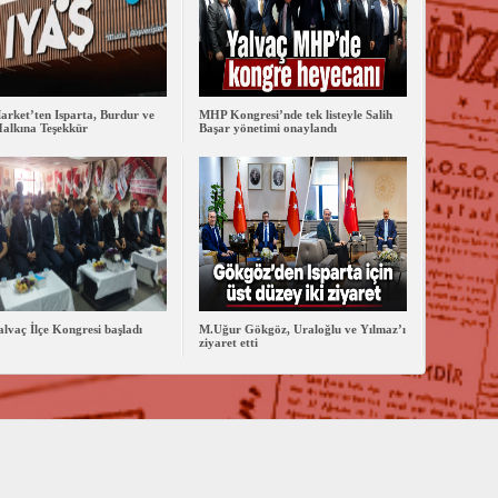
rket’ten Isparta, Burdur ve
MHP Kongresi’nde tek listeyle Salih
alkına Teşekkür
Başar yönetimi onaylandı
vaç İlçe Kongresi başladı
M.Uğur Gökgöz, Uraloğlu ve Yılmaz’ı
ziyaret etti