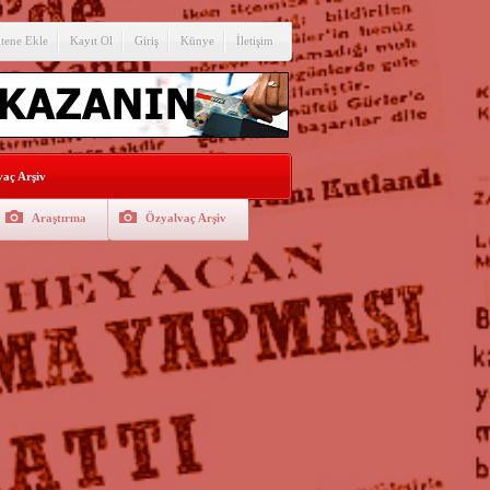
itene Ekle
Kayıt Ol
Giriş
Künye
İletişim
aç Arşiv
Araştırma
Özyalvaç Arşiv