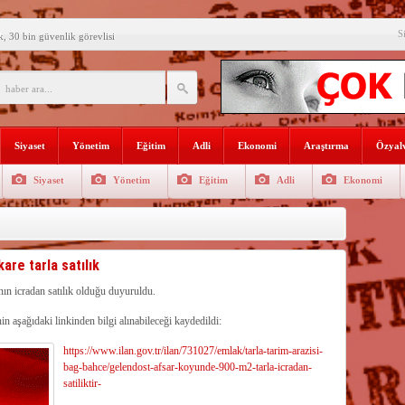
S
k, 30 bin güvenlik görevlisi
Burdur ve Dinar Halkına
yle Salih Başar yönetimi
LIK SIFIR DAİRELER
Siyaset
Yönetim
Eğitim
Adli
Ekonomi
Araştırma
Özyalv
başladı
Siyaset
Yönetim
Eğitim
Adli
Ekonomi
e Yılmaz’ı ziyaret etti
’ne ilk gününde rekor ziyaretçi
SININ ADI: AKDENİZ
re tarla satılık
recek Fuar: Yapısparta
ın icradan satılık olduğu duyuruldu.
’nin aşağıdaki linkinden bilgi alınabileceği kaydedildi:
enkulü Açık Artırmayla Satışa
https://www.ilan.gov.tr/ilan/731027/emlak/tarla-tarim-arazisi-
bag-bahce/gelendost-afsar-koyunde-900-m2-tarla-icradan-
satiliktir-