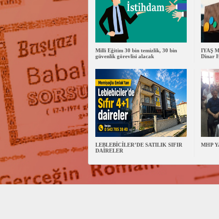
Milli Eğitim 30 bin temizlik, 30 bin
IYAŞ Ma
güvenlik görevlisi alacak
Dinar H
LEBLEBİCİLER’DE SATILIK SIFIR
MHP Yal
DAİRELER