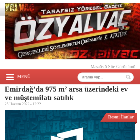
Masaüstü Site Görünümü
MENÜ
Emirdağ’da 975 m² arsa üzerindeki ev
ve müştemilatı satılık
25 Haziran 2022 -
12:22
Resmi İlanlar