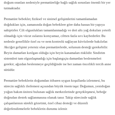
doğum oranları nedeniyle prematüreliğe bağlı sağlık sorunları önemli bir yer
tutmaktadır.
Prematüre bebekler, fiziksel ve sinirsel gelişimlerini tamamlamadan
doğdukları için, zamanında doğan bebeklere göre daha hassas bir yapıya
sahiptirler. Cilt olgunlukları tamamlanmadığı ve deri altı yağ dokuları yeterli
olmadığı için vücut ısılarını koruyamaz, ciltten fazla sıvı kaybederler. Bu
nedenle genellikle özel ısı ve nem kontrolü sağlayan küvözlerde bakılırlar.
Akciğer gelişimi yetersiz olan prematürelerde, solunum desteği gerekebilir.
Beyin damarları kırılgan olduğu için beyin kanamaları risklidir. Sindirim
sistemleri tam olgunlaşmadığı için başlangıçta damardan beslenmeleri
gerekir; ağızdan beslenmeye geçildiğinde ise her zaman öncelikli tercih anne
sütüdür.
Prematüre bebeklerin doğumdan itibaren uygun koşullarda izlenmesi, bu
sürecin sağlıklı ilerlemesi açısından büyük önem taşır. Doğumun, yenidoğan
yoğun bakım ünitesi bulunan sağlık merkezlerinde gerçekleşmesi, bebeğe
doğrudan destek sağlanmasına olanak tanır. Takip sürecinde sağlık
çalışanlarının sürekli gözetimi, özel cihaz desteği ve düzenli
değerlendirmelerle bebeklerin durumu izlenir.