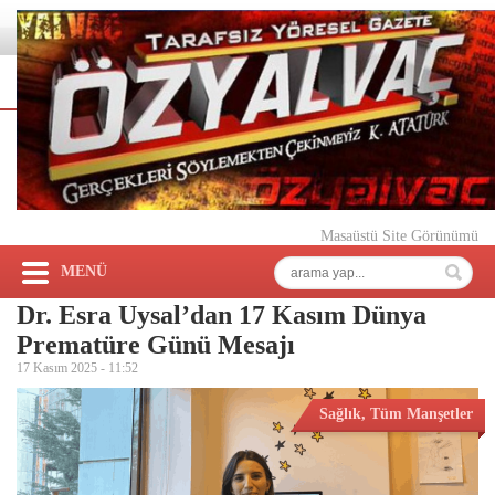
Masaüstü Site Görünümü
MENÜ
Dr. Esra Uysal’dan 17 Kasım Dünya
Prematüre Günü Mesajı
17 Kasım 2025 -
11:52
Sağlık
,
Tüm Manşetler