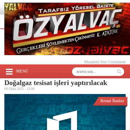
Masaüstü Site Görünümü
MENÜ
Doğalgaz tesisat işleri yaptırılacak
09 Ekim 2021 -
12:06
Resmi İlanlar