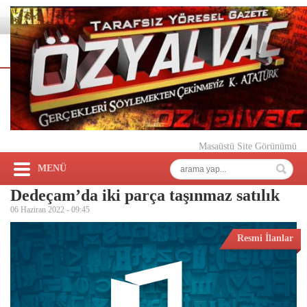
Masaüstü Site Görünümü
MENÜ
Dedeçam’da iki parça taşınmaz satılık
06 Haziran 2022 -
09:45
Resmi İlanlar