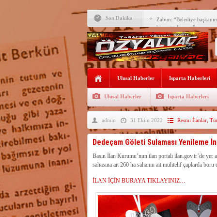
Son Dakika
Zabun: “Belediye başkanı
hizmet ediyoruz”
Yeni öğretim yılı başlamad
Yalvaç Festivali’ne görkeml
Yalvaç’ta şimdi de Adliye 
Ulusal Haberler
Isparta Haberleri
Bir zamanlar Yalvaç, Ünlü
Sahipti
Ulusal Haberler
Isparta Haberleri
Bilgiç, Yalvaç’taki köşesin
admin
31 Ekim 2022
Resmi İlanlar
,
Tü
Tunçbilek: “Ekmek Zammın
Hükümettir”
Süreyya Sadi Bilgiç’ten Ba
Dedeçam Göleti Sulaması Yenileme İnş
Festivalde sünnet şöleni ger
Basın İlan Kurumu’nun ilan portalı ilan.gov.tr’de ye
sahasına ait 260 ha sahanın ait muhtelif çaplarda boru 
Arıcılara 3 yılda 1900 kova
İLAN İÇİN BURAYA TIKLAYINIZ…