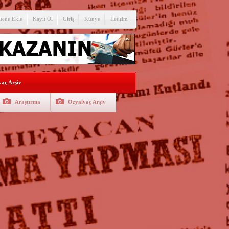
itene Ekle
Kayıt Ol
Giriş
Künye
İletişim
aç Arşiv
Araştırma
Özyalvaç Arşiv