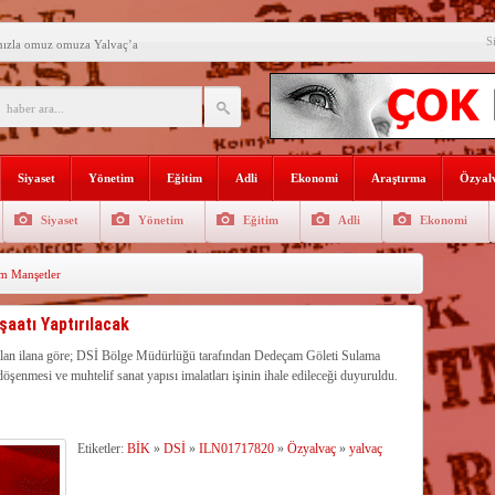
S
mızla omuz omuza Yalvaç’a
an ikili eğitime çözüm bulun
i açılış
Lojmanları yıkılıyor
Siyaset
Yönetim
Eğitim
Adli
Ekonomi
Araştırma
Özyalv
 Türk Ressamları Koleksiyonuna
Siyaset
Yönetim
Eğitim
Adli
Ekonomi
den siyasete mesaj verdi
m Manşetler
ın Sorumlusu Fırıncı Değil,
şkan Kodal’a ziyaret
aatı Yaptırılacak
çekleştirildi
r alan ilana göre; DSİ Bölge Müdürlüğü tarafından Dedeçam Göleti Sulama
döşenmesi ve muhtelif sanat yapısı imalatları işinin ihale edileceği duyuruldu.
n dağıtıldı
Etiketler:
BİK
»
DSİ
»
ILN01717820
»
Özyalvaç
»
yalvaç