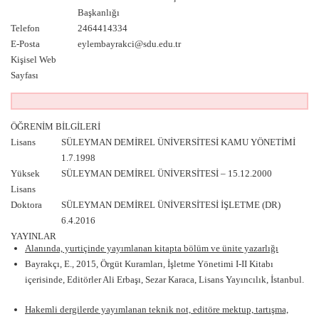
Başkanlığı
Telefon
2464414334
E-Posta
eylembayrakci@sdu.edu.tr
Kişisel Web
Sayfası
ÖĞRENİM BİLGİLERİ
Lisans
SÜLEYMAN DEMİREL ÜNİVERSİTESİ KAMU YÖNETİMİ
1.7.1998
Yüksek
SÜLEYMAN DEMİREL ÜNİVERSİTESİ – 15.12.2000
Lisans
Doktora
SÜLEYMAN DEMİREL ÜNİVERSİTESİ İŞLETME (DR)
6.4.2016
YAYINLAR
Alanında, yurtiçinde yayımlanan kitapta bölüm ve ünite yazarlığı
Bayrakçı, E., 2015, Örgüt Kuramları, İşletme Yönetimi I-II Kitabı
içerisinde, Editörler Ali Erbaşı, Sezar Karaca, Lisans Yayıncılık, İstanbul.
Hakemli dergilerde yayımlanan teknik not, editöre mektup, tartışma,