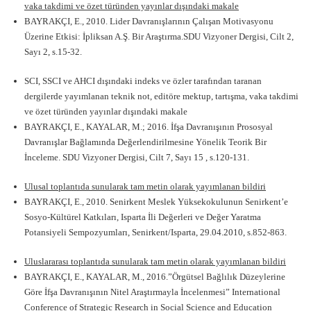
vaka takdimi ve özet türünden yayınlar dışındaki makale
BAYRAKÇI, E., 2010. Lider Davranışlarının Çalışan Motivasyonu
Üzerine Etkisi: İpliksan A.Ş. Bir Araştırma.SDU Vizyoner Dergisi, Cilt 2,
Sayı 2, s.15-32.
SCI, SSCI ve AHCI dışındaki indeks ve özler tarafından taranan
dergilerde yayımlanan teknik not, editöre mektup, tartışma, vaka takdimi
ve özet türünden yayınlar dışındaki makale
BAYRAKÇI, E., KAYALAR, M.; 2016. İfşa Davranışının Prososyal
Davranışlar Bağlamında Değerlendirilmesine Yönelik Teorik Bir
İnceleme. SDU Vizyoner Dergisi, Cilt 7, Sayı 15 , s.120-131.
Ulusal toplantıda sunularak tam metin olarak yayımlanan bildiri
BAYRAKÇI, E., 2010. Senirkent Meslek Yüksekokulunun Senirkent’e
Sosyo-Kültürel Katkıları, Isparta İli Değerleri ve Değer Yaratma
Potansiyeli Sempozyumları, Senirkent/Isparta, 29.04.2010, s.852-863.
Uluslararası toplantıda sunularak tam metin olarak yayımlanan bildiri
BAYRAKÇI, E., KAYALAR, M., 2016.”Örgütsel Bağlılık Düzeylerine
Göre İfşa Davranışının Nitel Araştırmayla İncelenmesi” International
Conference of Strategic Research in Social Science and Education