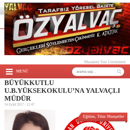
Masaüstü Site Görünümü
MENÜ
BÜYÜKKUTLU
U.B.YÜKSEKOKULU’NA YALVAÇLI
MÜDÜR
14 Eylül 2017 -
12:47
Eğitim
,
Tüm Manşetler