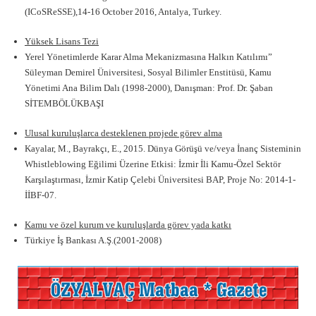
(ICoSReSSE),14-16 October 2016, Antalya, Turkey.
Yüksek Lisans Tezi
Yerel Yönetimlerde Karar Alma Mekanizmasına Halkın Katılımı”
Süleyman Demirel Üniversitesi, Sosyal Bilimler Enstitüsü, Kamu
Yönetimi Ana Bilim Dalı (1998-2000), Danışman: Prof. Dr. Şaban
SİTEMBÖLÜKBAŞI
Ulusal kuruluşlarca desteklenen projede görev alma
Kayalar, M., Bayrakçı, E., 2015. Dünya Görüşü ve/veya İnanç Sisteminin
Whistleblowing Eğilimi Üzerine Etkisi: İzmir İli Kamu-Özel Sektör
Karşılaştırması, İzmir Katip Çelebi Üniversitesi BAP, Proje No: 2014-1-
İİBF-07.
Kamu ve özel kurum ve kuruluşlarda görev yada katkı
Türkiye İş Bankası A.Ş.(2001-2008)