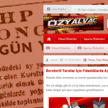
Son Dakika
M.Uğur Gökgöz, Uraloğlu v
R.T.Erdoğan Millet Bahçesi
YALVAÇ’TA LGS BAŞARI
EĞİTİM KURUMLARI
Fırsatları Avantaja Dönüştü
Ulusal Haberler
Isparta Haberleri
TOKİ, Isparta’da 9 Gayrim
Sunacak
Ulusal Haberler
Isparta Haberleri
İleği ile Kurusarı arasına s
admin
01 Eylül 2025
Tarım
,
Tüm Manşe
Okullara TYP ile 30 bin gü
Yalvaç’ta LGS Başarısı Yük
Bereketli Yarınlar İçin Fidanlıklarda 
Uyaroğlu’nun konukları Öz
İlimizde fidan üretiminin en önemli aşamalarından biri
Her yıl olduğu gibi bu yıl da fidan üreticilerimiz, yaz 
Bağkonak Muhtarı Başoda’d
açıklama
kadar durgun göz aşısı uygulaması gerçekleştiriyor.