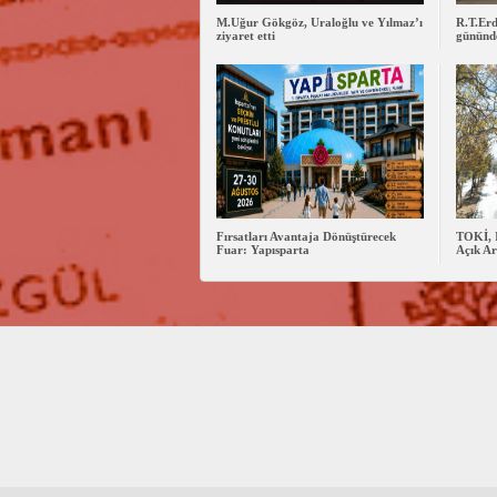
M.Uğur Gökgöz, Uraloğlu ve Yılmaz’ı
R.T.Erd
ziyaret etti
gününde
Fırsatları Avantaja Dönüştürecek
TOKİ, 
Fuar: Yapısparta
Açık Ar