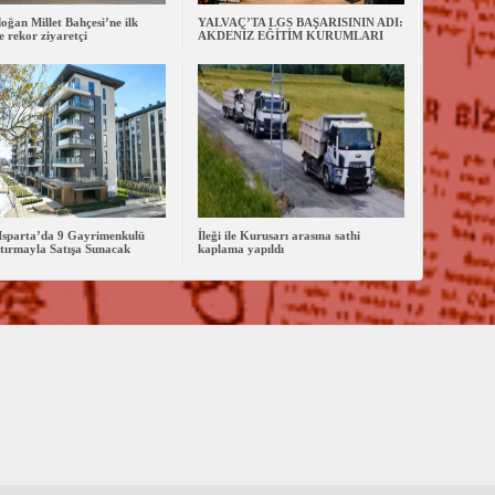
oğan Millet Bahçesi’ne ilk
YALVAÇ’TA LGS BAŞARISININ ADI:
 rekor ziyaretçi
AKDENİZ EĞİTİM KURUMLARI
Isparta’da 9 Gayrimenkulü
İleği ile Kurusarı arasına sathi
tırmayla Satışa Sunacak
kaplama yapıldı