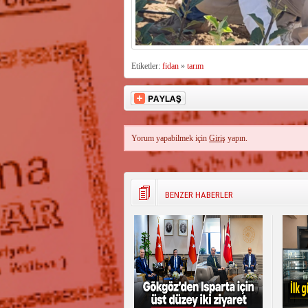
Etiketler:
fidan
»
tarım
Yorum yapabilmek için
Giriş
yapın.
BENZER HABERLER