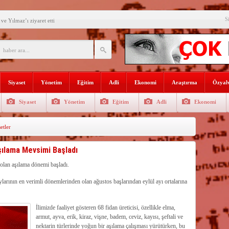
S
e Yılmaz’ı ziyaret etti
’ne ilk gününde rekor ziyaretçi
SININ ADI: AKDENİZ
recek Fuar: Yapısparta
Siyaset
Yönetim
Eğitim
Adli
Ekonomi
Araştırma
Özyalv
enkulü Açık Artırmayla Satışa
Siyaset
Yönetim
Eğitim
Adli
Ekonomi
athi kaplama yapıldı
tler
venlik görevlisi
selişini Sürdürüyor
Aşılama Mevsimi Başladı
el, Tüfekçi ve Bayar
 olan aşılama dönemi başladı.
aylarının en verimli dönemlerinden olan ağustos başlarından eylül ayı ortalarına
an masa başı haberlere karşı
İlimizde faaliyet gösteren 68 fidan üreticisi, özellikle elma,
armut, ayva, erik, kiraz, vişne, badem, ceviz, kayısı, şeftali ve
nektarin türlerinde yoğun bir aşılama çalışması yürütürken, bu