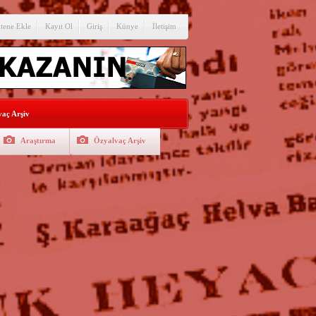
itene Ekle
Kayıt Ol
Giriş
Künye
İletişim
aç Arşiv
Araştırma
Özyalvaç Arşiv