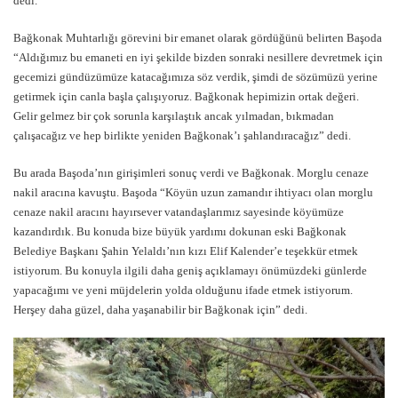
dedi.
Bağkonak Muhtarlığı görevini bir emanet olarak gördüğünü belirten Başoda
“Aldığımız bu emaneti en iyi şekilde bizden sonraki nesillere devretmek için
gecemizi gündüzümüze katacağımıza söz verdik, şimdi de sözümüzü yerine
getirmek için canla başla çalışıyoruz. Bağkonak hepimizin ortak değeri.
Gelir gelmez bir çok sorunla karşılaştık ancak yılmadan, bıkmadan
çalışacağız ve hep birlikte yeniden Bağkonak’ı şahlandıracağız” dedi.
Bu arada Başoda’nın girişimleri sonuç verdi ve Bağkonak. Morglu cenaze
nakil aracına kavuştu. Başoda “Köyün uzun zamandır ihtiyacı olan morglu
cenaze nakil aracını hayırsever vatandaşlarımız sayesinde köyümüze
kazandırdık. Bu konuda bize büyük yardımı dokunan eski Bağkonak
Belediye Başkanı Şahin Yelaldı’nın kızı Elif Kalender’e teşekkür etmek
istiyorum. Bu konuyla ilgili daha geniş açıklamayı önümüzdeki günlerde
yapacağımı ve yeni müjdelerin yolda olduğunu ifade etmek istiyorum.
Herşey daha güzel, daha yaşanabilir bir Bağkonak için” dedi.