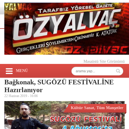
Masaüstü Site Görünümü
MENÜ
Bağkonak, SUGÖZÜ FESTİVALİNE
Hazırlanıyor
22 Haziran 2019 -
16:06
Kültür Sanat
,
Tüm Manşetler