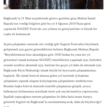
Bağkonak’ta 31 Mart seçimlerinde göreve getirilen genç Muhtar İsmail
Başoda’nın verdiği bilgilere göre bu yıl 4 Ağustos 2019 Pazar günü
yapılacak SUGÖZÜ Festivali, son yılların en geniş katılımı ve büyük bir
coşku ile kutlanacak.
Seçim çalışmaları sırasında söz verdiği gibi Sugözü Festivalini büyütmek,
geliştirmek için gayret gösterdiklerini belirten Bağkonak Muhtarı Başoda
“Büyüklerimizin bize aktardığına göre 1930’lardan bu yana her yıl
geleneksel olarak kutlanan SUGÖZÜ etkinliklerini yaşatmak için, bizlerden
sonraki nesillere aktarmak için, katılımı her geçen yıl daha da arttırmak için
Bağkonak Köyü Muhtarlığı olarak büyük bir heyecanla çalışmalarımızı
başlattık. İlk olarak festival alanına giden yol üzerinde iyileştirme
çalışmaları yaparak ulaşımı kolaylaştırma çalışmalarını sürdürüyoruz.
Bundan başka festival alanında temizlik çalışmasına giriştik, ayrıca
halkımızın kullanımına sunulmak üzere çok sayıda kamelya yaptırıyoruz.
İnşallah yapacağımız tanıtım çalışmaları ile daha fazla insanı buraya
getirerek Sugözü’nü Bağkonak’la sınırlandırmayacak, daha da büyüteceğiz”