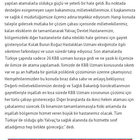
yapılan atamalarla oldukça güçlü ve yeterli bir hale geldi. Bu noktada
desteğini esirgemeyen sayın bakanımıza, milletvekillerimize, il başkanımıza
ve sağlık il müdürlüğümüze ilçemiz adına teşekkür ediyorum. Hangi konuda
taleple gidersek mutlaka bir çözüm çabası içerisinde milletvekillerimiz,
kalan eksiklerin de tamamlanarak Yalvaç Devlet Hastanemizin,
bölgemizdeki diğer hastanelerle daha nitelikli hale gelmesi için gayret
gösteriyorlar. Kulak Burun Boğaz Hastalıkları Uzmanı eksiğimizle ilgili
sıkıntının farkındayız ve uzun süredir takip ediyoruz. Son atamalarda
Türkiye çapında sadece 26 KBB uzmanı kuraya girdi ve ne yazık ki ilçemize
de ilimize de atama yapılamadı. İlimizde de KBB Uzmanı konusunda sıkıntı
var ve şu an haftada bir günlük poliklinik çözümünün üzerine çıkamıyoruz.
Hemşehrilerimizden bu konuda biraz daha sabır ve anlayış bekliyoruz.
Değerli milletvekillerimizin desteği ve Sağlık Bakanlığı bürokratlarımızın
gayretleriyle inşallah en kısa sürede KBB Uzmanı sorununun çözümü için
her türlü çabayı göstereceğiz. Diğer branşlarda da ikinci hekim ataması için
çabalarımız sürecek. Ek binamızın tamamlanmasıyla fiziki anlamda da
inşallah bölgemize hizmet veren büyük bir hastanemiz olacak. Tüm
Türkiye’de olduğu gibi Yalvaç’ta sağlık alanında da hizmette sınıf
atladığımızı hep birlikte göreceğiz.” dedi.