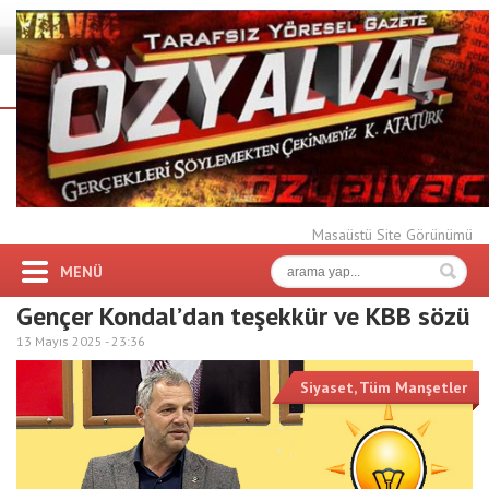
Masaüstü Site Görünümü
MENÜ
Gençer Kondal’dan teşekkür ve KBB sözü
13 Mayıs 2025 -
23:36
Siyaset
,
Tüm Manşetler