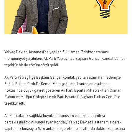
Yalvaç Devlet Hastanesi’ne yapılan 3’ü uzman, 7 doktor ataması
memnuniyet yaratırken, Ak Parti Yalvaç İlçe Başkanı Gençer Kondal’dan bir
teşekkür bir de çözüm sözü geldi.
Ak Parti Yalvaç İlçe Başkanı Gençer Kondal, yapılan atamalar nedeniyle
Sağlık Bakanı Profr.Dr. Kemal Memişoğlu’na, kontenjan ayrılması
noktasında büyük gayret gösteren Ak Parti Isparta Milletvekilleri Osman
Zabun ve M.Uğur Gökgöz ile Ak Parti Isparta İl Başkanı Furkan Cem Er’e
teşekkür etti.
Ak Parti olarak sağlıkta büyük bir dönüşüm ve hizmet hamlesi
gerçekleştirildiğini vurgulayan Kondal, “Yalvaç Devlet Hastanemiz gerek
yapılan ek binasıyla fiziki anlamda gerekse son yıllarda doktor kadrosuna