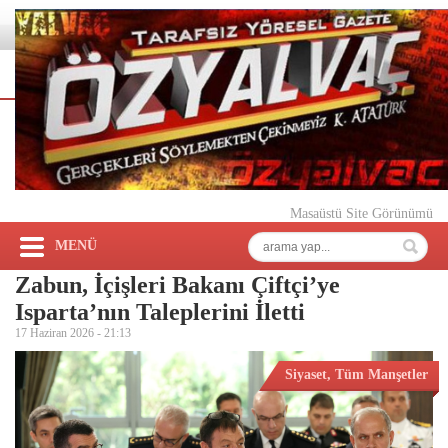
Masaüstü Site Görünümü
MENÜ
Zabun, İçişleri Bakanı Çiftçi’ye
Isparta’nın Taleplerini İletti
17 Haziran 2026 -
21:13
Siyaset
,
Tüm Manşetler