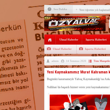
Son Dakika
Yeni öğretim yılı başlamad
Yalvaç Festivali’ne görkeml
Yalvaç’ta şimdi de Adliye 
Bir zamanlar Yalvaç, Ünlü
Ulusal Haberler
Sahipti
Isparta Haberleri
Bilgiç, Yalvaç’taki köşesin
Ulusal Haberler
Isparta Haberleri
Tunçbilek: “Ekmek Zammın
Hükümettir”
admin
14 Temmuz 2020
Tüm Manşetle
Süreyya Sadi Bilgiç’ten Ba
Festivalde sünnet şöleni ger
Yeni Kaymakamımız Murat Kahraman k
Arıcılara 3 yılda 1900 kova
Bugünkü kararnameyle Yalvaç Kaymakamlığı’na Anka
Nallıhan’da başarılı hizmet veren yeni kaymakamımız 
Vali Abdullah Erin Başarılı