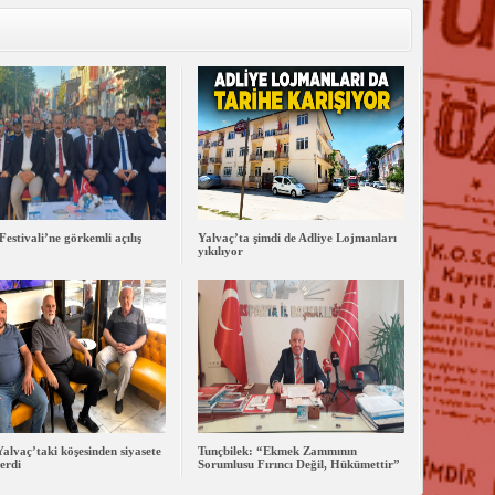
Festivali’ne görkemli açılış
Yalvaç’ta şimdi de Adliye Lojmanları
yıkılıyor
 Yalvaç’taki köşesinden siyasete
Tunçbilek: “Ekmek Zammının
erdi
Sorumlusu Fırıncı Değil, Hükümettir”