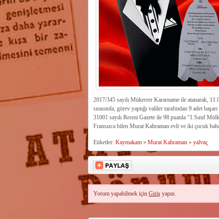
2017/345 sayılı Mükerrer Kararname ile atanarak, 11.
sırasında, görev yaptığı valiler tarafından 9 adet başar
31001 sayılı Resmi Gazete ile 98 puanla “1.Sınıf Mülki 
Fransızca bilen Murat Kahraman evli ve iki çocuk baba
Etiketler:
Kaymakam
»
Murat Kahraman
»
yalvaç
Yorum yapabilmek için
Giriş
yapın.