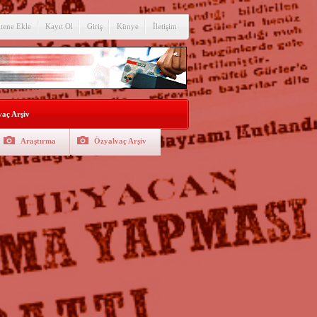
itene Ekle
Kayıt Ol
Giriş
Künye
İletişim
aç Arşiv
Araştırma
Özyalvaç Arşiv