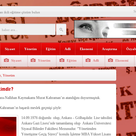
S
an ikili eğitime çözüm bulun
i açılış
Lojmanları yıkılıyor
 Türk Ressamları Koleksiyonuna
Siyaset
Yönetim
Eğitim
Adli
Ekonomi
Araştırma
Özyalv
den siyasete mesaj verdi
Siyaset
Yönetim
Eğitim
Adli
Ekonomi
ın Sorumlusu Fırıncı Değil,
r
,
Yönetim
şkan Kodal’a ziyaret
çekleştirildi
imdir?
n dağıtıldı
ra-Nallıhan Kaymakamı Murat Kahraman’ın atandığını duyurmuştuk.
Kahraman’ın başarılı meslek geçmişi şöyle:
 Gençlerle Bir Araya Geldi
14.09.1976 doğumlu olup, Ankara – Gölbaşılıdır. Lise tahsilini
Ankara Gazi Lisesi’nde tamamlamış olup Ankara Üniversitesi
Siyasal Bilimler Fakültesi Mezunudur. “Yönetimden
Yönetişime Geçiş Süreci” konulu İşletme MBA Yükset Lisans