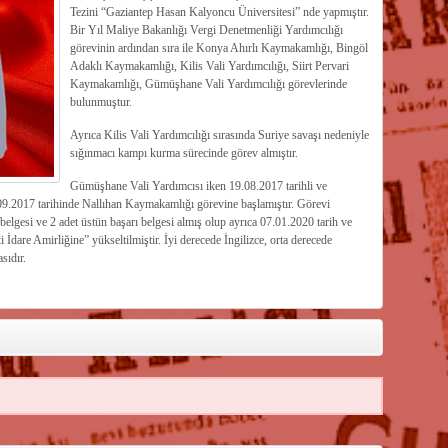
Tezini “Gaziantep Hasan Kalyoncu Üniversitesi” nde yapmıştır.
Bir Yıl Maliye Bakanlığı Vergi Denetmenliği Yardımcılığı
görevinin ardından sıra ile Konya Ahırlı Kaymakamlığı, Bingöl
Adaklı Kaymakamlığı, Kilis Vali Yardımcılığı, Siirt Pervari
Kaymakamlığı, Gümüşhane Vali Yardımcılığı görevlerinde
bulunmuştur.
Ayrıca Kilis Vali Yardımcılığı sırasında Suriye savaşı nedeniyle
sığınmacı kampı kurma sürecinde görev almıştır.
Gümüşhane Vali Yardımcısı iken 19.08.2017 tarihli ve
09.2017 tarihinde Nallıhan Kaymakamlığı görevine başlamıştır. Görevi
ı belgesi ve 2 adet üstün başarı belgesi almış olup ayrıca 07.01.2020 tarih ve
İdare Amirliğine” yükseltilmiştir. İyi derecede İngilizce, orta derecede
sıdır.