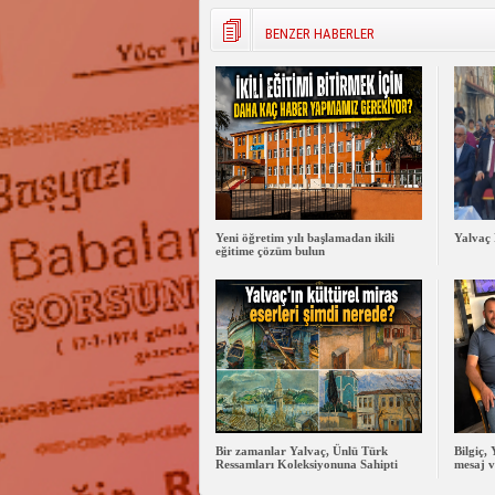
BENZER HABERLER
Yeni öğretim yılı başlamadan ikili
Yalvaç 
eğitime çözüm bulun
Bir zamanlar Yalvaç, Ünlü Türk
Bilgiç,
Ressamları Koleksiyonuna Sahipti
mesaj v