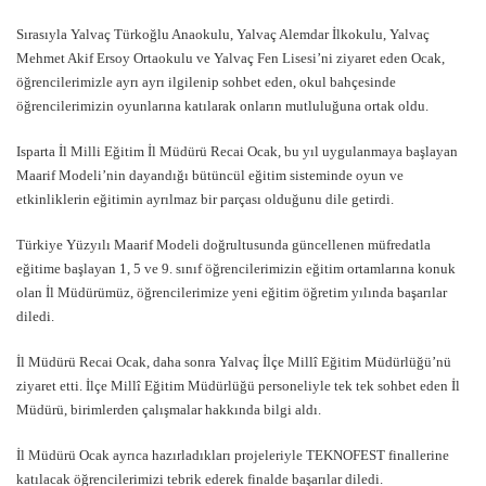
Sırasıyla Yalvaç Türkoğlu Anaokulu, Yalvaç Alemdar İlkokulu, Yalvaç
Mehmet Akif Ersoy Ortaokulu ve Yalvaç Fen Lisesi’ni ziyaret eden Ocak,
öğrencilerimizle ayrı ayrı ilgilenip sohbet eden, okul bahçesinde
öğrencilerimizin oyunlarına katılarak onların mutluluğuna ortak oldu.
Isparta İl Milli Eğitim İl Müdürü Recai Ocak, bu yıl uygulanmaya başlayan
Maarif Modeli’nin dayandığı bütüncül eğitim sisteminde oyun ve
etkinliklerin eğitimin ayrılmaz bir parçası olduğunu dile getirdi.
Türkiye Yüzyılı Maarif Modeli doğrultusunda güncellenen müfredatla
eğitime başlayan 1, 5 ve 9. sınıf öğrencilerimizin eğitim ortamlarına konuk
olan İl Müdürümüz, öğrencilerimize yeni eğitim öğretim yılında başarılar
diledi.
İl Müdürü Recai Ocak, daha sonra Yalvaç İlçe Millî Eğitim Müdürlüğü’nü
ziyaret etti. İlçe Millî Eğitim Müdürlüğü personeliyle tek tek sohbet eden İl
Müdürü, birimlerden çalışmalar hakkında bilgi aldı.
İl Müdürü Ocak ayrıca hazırladıkları projeleriyle TEKNOFEST finallerine
katılacak öğrencilerimizi tebrik ederek finalde başarılar diledi.