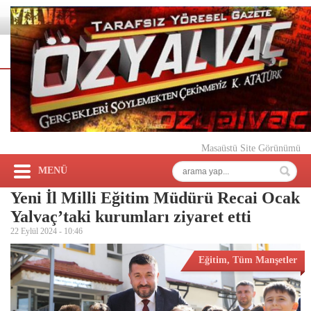
Masaüstü Site Görünümü
MENÜ
Yeni İl Milli Eğitim Müdürü Recai Ocak
Yalvaç’taki kurumları ziyaret etti
22 Eylül 2024 -
10:46
Eğitim
,
Tüm Manşetler