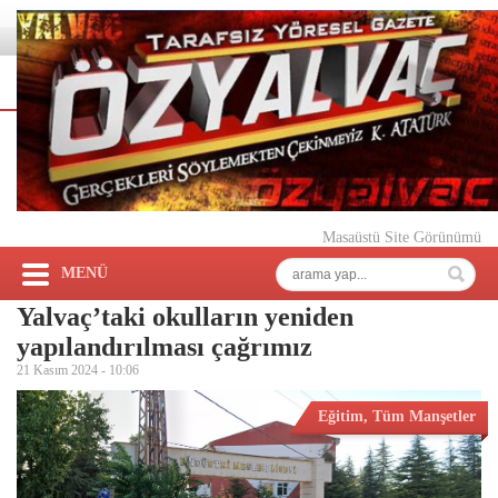
Masaüstü Site Görünümü
MENÜ
Yalvaç’taki okulların yeniden
yapılandırılması çağrımız
21 Kasım 2024 -
10:06
Eğitim
,
Tüm Manşetler