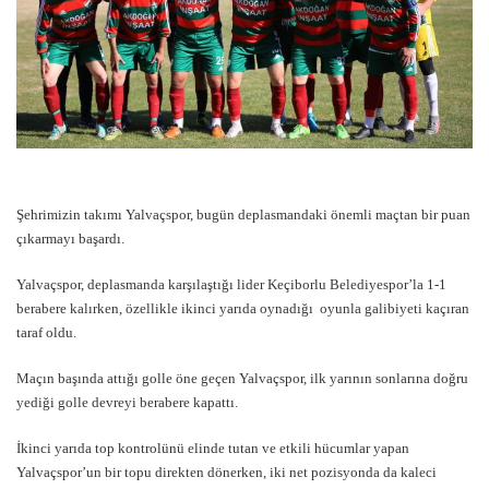
Şehrimizin takımı Yalvaçspor, bugün deplasmandaki önemli maçtan bir puan
çıkarmayı başardı.
Yalvaçspor, deplasmanda karşılaştığı lider Keçiborlu Belediyespor’la 1-1
berabere kalırken, özellikle ikinci yarıda oynadığı oyunla galibiyeti kaçıran
taraf oldu.
Maçın başında attığı golle öne geçen Yalvaçspor, ilk yarının sonlarına doğru
yediği golle devreyi berabere kapattı.
İkinci yarıda top kontrolünü elinde tutan ve etkili hücumlar yapan
Yalvaçspor’un bir topu direkten dönerken, iki net pozisyonda da kaleci