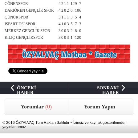
GÖNENSPOR
4
2
1
1
12
9
7
DARIÖREN GENÇLİK SPOR
4
2
0
2
6
10
6
ÇÜNÜRSPOR
3
1
1
1
3
5
4
ISPART DSİ SPOR
4
1
0
3
5
7
3
MERKEZ GENÇLİK SPOR
3
0
0
3
2
8
0
KILIÇ GENÇLİKSPOR
3
0
0
3
1
12
0
ÖNCEKİ
SONRAKİ
HABER
HABER
Yorumlar
(0)
Yorum Yapın
© 2016 ÖZYALVAÇ Tüm Hakları Saklıdır ~ İzinsiz ve kaynak gösterilmeden
yayınlanamaz.