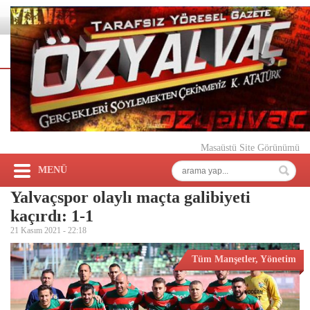
Masaüstü Site Görünümü
MENÜ
Yalvaçspor olaylı maçta galibiyeti
kaçırdı: 1-1
21 Kasım 2021 -
22:18
Tüm Manşetler
,
Yönetim