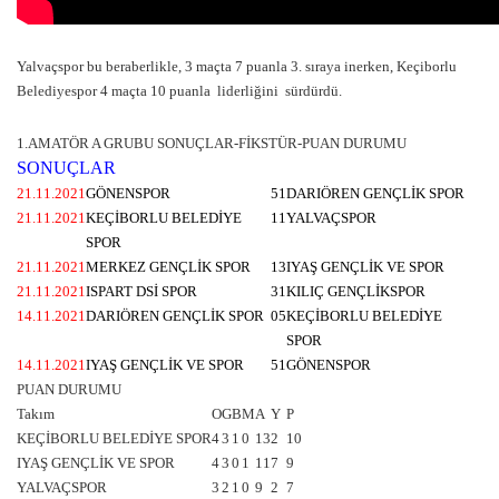
Yalvaçspor bu beraberlikle, 3 maçta 7 puanla 3. sıraya inerken, Keçiborlu
Belediyespor 4 maçta 10 puanla liderliğini sürdürdü.
1.AMATÖR A GRUBU
SONUÇLAR-FİKSTÜR-PUAN DURUMU
SONUÇLAR
21.11.2021
GÖNENSPOR
5
1
DARIÖREN GENÇLİK SPOR
21.11.2021
KEÇİBORLU BELEDİYE
1
1
YALVAÇSPOR
SPOR
21.11.2021
MERKEZ GENÇLİK SPOR
1
3
IYAŞ GENÇLİK VE SPOR
21.11.2021
ISPART DSİ SPOR
3
1
KILIÇ GENÇLİKSPOR
14.11.2021
DARIÖREN GENÇLİK SPOR
0
5
KEÇİBORLU BELEDİYE
SPOR
14.11.2021
IYAŞ GENÇLİK VE SPOR
5
1
GÖNENSPOR
PUAN DURUMU
Takım
O
G
B
M
A
Y
P
KEÇİBORLU BELEDİYE SPOR
4
3
1
0
13
2
10
IYAŞ GENÇLİK VE SPOR
4
3
0
1
11
7
9
YALVAÇSPOR
3
2
1
0
9
2
7