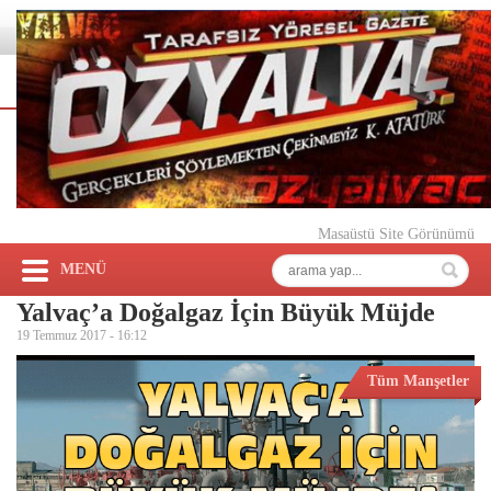
Masaüstü Site Görünümü
MENÜ
Yalvaç’a Doğalgaz İçin Büyük Müjde
19 Temmuz 2017 -
16:12
Tüm Manşetler