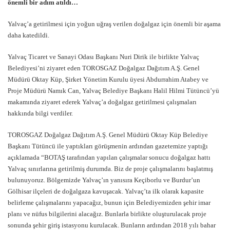
önemli bir adım atıldı…
Yalvaç’a getirilmesi için yoğun uğraş verilen doğalgaz için önemli bir aşama
daha katedildi.
Yalvaç Ticaret ve Sanayi Odası Başkanı Nuri Dirik ile birlikte Yalvaç
Belediyesi’ni ziyaret eden TOROSGAZ Doğalgaz Dağıtım A.Ş. Genel
Müdürü Oktay Küp, Şirket Yönetim Kurulu üyesi Abdurrahim Atabey ve
Proje Müdürü Namık Can, Yalvaç Belediye Başkanı Halil Hilmi Tütüncü’yü
makamında ziyaret ederek Yalvaç’a doğalgaz getirilmesi çalışmaları
hakkında bilgi verdiler.
TOROSGAZ Doğalgaz Dağıtım A.Ş. Genel Müdürü Oktay Küp Belediye
Başkanı Tütüncü ile yaptıkları görüşmenin ardından gazetemize yaptığı
açıklamada “BOTAŞ tarafından yapılan çalışmalar sonucu doğalgaz hattı
Yalvaç sınırlarına getirilmiş durumda. Biz de proje çalışmalarını başlatmış
bulunuyoruz. Bölgemizde Yalvaç’ın yanısıra Keçiborlu ve Burdur’un
Gölhisar ilçeleri de doğalgaza kavuşacak. Yalvaç’ta ilk olarak kapasite
belirleme çalışmalarını yapacağız, bunun için Belediyemizden şehir imar
planı ve nüfus bilgilerini alacağız. Bunlarla birlikte oluşturulacak proje
sonunda şehir giriş istasyonu kurulacak. Bunların ardından 2018 yılı bahar