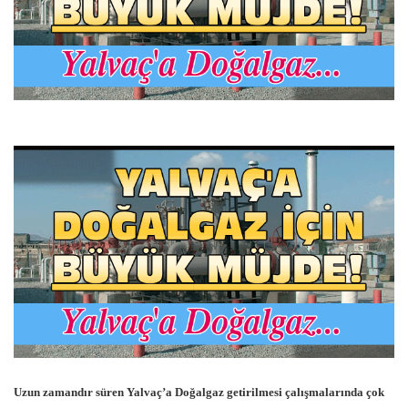
Uzun zamandır süren Yalvaç’a Doğalgaz getirilmesi çalışmalarında çok