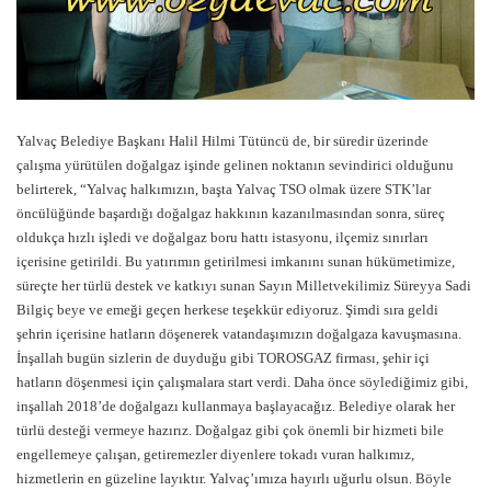
Yalvaç Belediye Başkanı Halil Hilmi Tütüncü de, bir süredir üzerinde
çalışma yürütülen doğalgaz işinde gelinen noktanın sevindirici olduğunu
belirterek, “Yalvaç halkımızın, başta Yalvaç TSO olmak üzere STK’lar
öncülüğünde başardığı doğalgaz hakkının kazanılmasından sonra, süreç
oldukça hızlı işledi ve doğalgaz boru hattı istasyonu, ilçemiz sınırları
içerisine getirildi. Bu yatırımın getirilmesi imkanını sunan hükümetimize,
süreçte her türlü destek ve katkıyı sunan Sayın Milletvekilimiz Süreyya Sadi
Bilgiç beye ve emeği geçen herkese teşekkür ediyoruz. Şimdi sıra geldi
şehrin içerisine hatların döşenerek vatandaşımızın doğalgaza kavuşmasına.
İnşallah bugün sizlerin de duyduğu gibi TOROSGAZ firması, şehir içi
hatların döşenmesi için çalışmalara start verdi. Daha önce söylediğimiz gibi,
inşallah 2018’de doğalgazı kullanmaya başlayacağız. Belediye olarak her
türlü desteği vermeye hazırız. Doğalgaz gibi çok önemli bir hizmeti bile
engellemeye çalışan, getiremezler diyenlere tokadı vuran halkımız,
hizmetlerin en güzeline layıktır. Yalvaç’ımıza hayırlı uğurlu olsun. Böyle