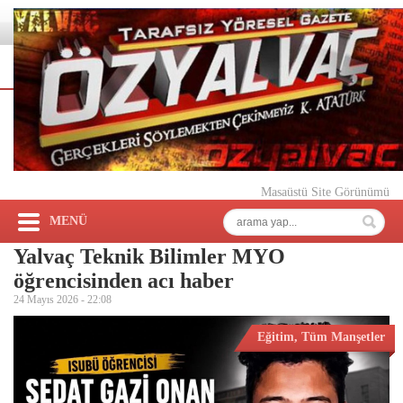
Masaüstü Site Görünümü
MENÜ
Yalvaç Teknik Bilimler MYO
öğrencisinden acı haber
24 Mayıs 2026 -
22:08
Eğitim
,
Tüm Manşetler