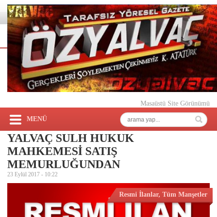
Masaüstü Site Görünümü
MENÜ
YALVAÇ SULH HUKUK
MAHKEMESİ SATIŞ
MEMURLUĞUNDAN
23 Eylül 2017 -
10:22
Resmi İlanlar
,
Tüm Manşetler