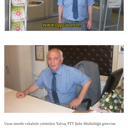
Uzun süredir vekaletle yürütülen Yalvaç PTT Şube Müdürlüğü görevine