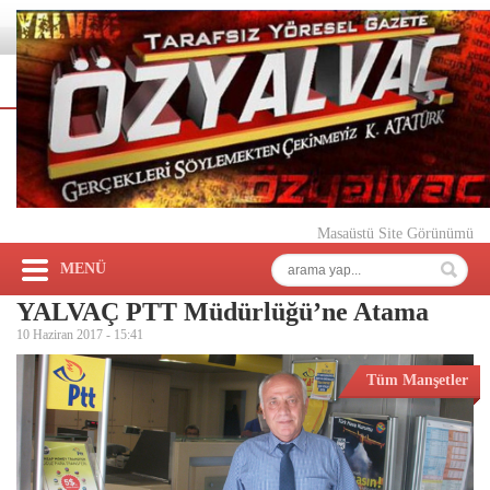
Masaüstü Site Görünümü
MENÜ
YALVAÇ PTT Müdürlüğü’ne Atama
10 Haziran 2017 -
15:41
Tüm Manşetler