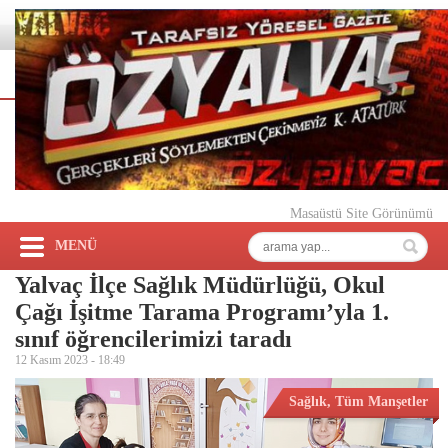
Masaüstü Site Görünümü
MENÜ
Yalvaç İlçe Sağlık Müdürlüğü, Okul
Çağı İşitme Tarama Programı’yla 1.
sınıf öğrencilerimizi taradı
12 Kasım 2023 -
18:49
Sağlık
,
Tüm Manşetler