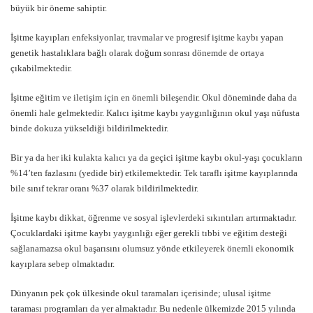
büyük bir öneme sahiptir.
İşitme kayıpları enfeksiyonlar, travmalar ve progresif işitme kaybı yapan
genetik hastalıklara bağlı olarak doğum sonrası dönemde de ortaya
çıkabilmektedir.
İşitme eğitim ve iletişim için en önemli bileşendir. Okul döneminde daha da
önemli hale gelmektedir. Kalıcı işitme kaybı yaygınlığının okul yaşı nüfusta
binde dokuza yükseldiği bildirilmektedir.
Bir ya da her iki kulakta kalıcı ya da geçici işitme kaybı okul-yaşı çocukların
%14’ten fazlasını (yedide bir) etkilemektedir. Tek taraflı işitme kayıplarında
bile sınıf tekrar oranı %37 olarak bildirilmektedir.
İşitme kaybı dikkat, öğrenme ve sosyal işlevlerdeki sıkıntıları artırmaktadır.
Çocuklardaki işitme kaybı yaygınlığı eğer gerekli tıbbi ve eğitim desteği
sağlanamazsa okul başarısını olumsuz yönde etkileyerek önemli ekonomik
kayıplara sebep olmaktadır.
Dünyanın pek çok ülkesinde okul taramaları içerisinde; ulusal işitme
taraması programları da yer almaktadır. Bu nedenle ülkemizde 2015 yılında