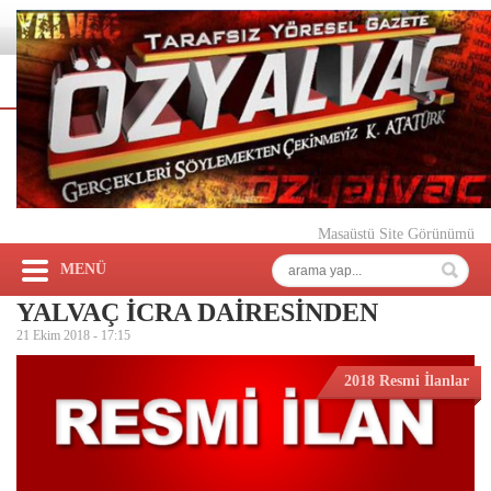
Masaüstü Site Görünümü
MENÜ
YALVAÇ İCRA DAİRESİNDEN
21 Ekim 2018 -
17:15
2018 Resmi İlanlar