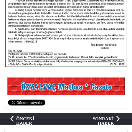
ÖNCEKİ
SONRAKİ
HABER
HABER