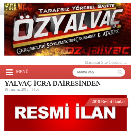
Masaüstü Site Görünümü
MENÜ
YALVAÇ İCRA DAİRESİNDEN
16 Temmuz 2018 -
14:00
2018 Resmi İlanlar