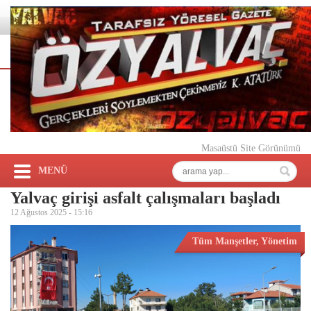
Masaüstü Site Görünümü
MENÜ
Yalvaç girişi asfalt çalışmaları başladı
12 Ağustos 2025 -
15:16
Tüm Manşetler
,
Yönetim