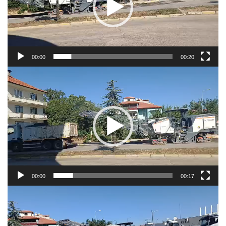
00:00
00:20
Video
oynatıcı
00:00
00:17
Video
oynatıcı