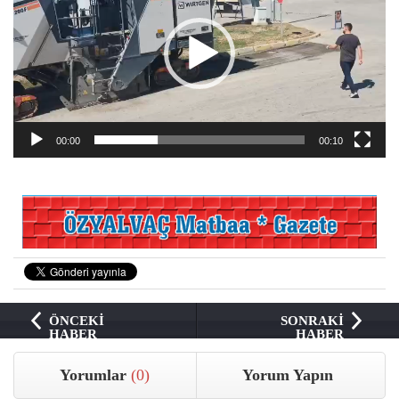
00:00
00:10
ÖNCEKİ
SONRAKİ
HABER
HABER
Yorumlar
(0)
Yorum Yapın