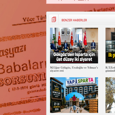
BENZER HABERLER
M.Uğur Gökgöz, Uraloğlu ve Yılmaz’ı
R.T.Erd
ziyaret etti
gününde