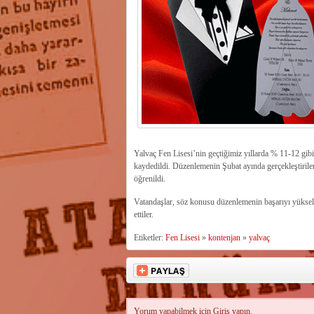
Yalvaç Fen Lisesi’nin geçtiğimiz yıllarda % 11-12 gibi
kaydedildi. Düzenlemenin Şubat ayında gerçekleştirilen
öğrenildi.
Vatandaşlar, söz konusu düzenlemenin başarıyı yükselt
ettiler.
Etiketler:
Fen Lisesi
»
kontenjan
»
yalvaç
Yorum yapabilmek için
Giriş
yapın.