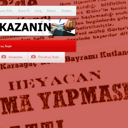
itene Ekle
Kayıt Ol
Giriş
Künye
İletişim
aç Arşiv
Araştırma
Özyalvaç Arşiv