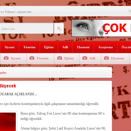
S
e Yılmaz’ı ziyaret etti
’ne ilk gününde rekor ziyaretçi
SININ ADI: AKDENİZ
recek Fuar: Yapısparta
Siyaset
Yönetim
Eğitim
Adli
Ekonomi
Araştırma
Özyalv
enkulü Açık Artırmayla Satışa
Siyaset
Yönetim
Eğitim
Adli
Ekonomi
athi kaplama yapıldı
tler
venlik görevlisi
selişini Sürdürüyor
 düşecek
el, Tüfekçi ve Bayar
 OLARAK AÇIKLANDI…
 için liselerin kontenjanlarıyla ilgili çalışmanın tamamlandığı öğrenildi.
an masa başı haberlere karşı
Buna göre, Yalvaç Fen Lisesi’nin 90 olan kontenjanının 60’a
indiği öğrenildi.
Alınan bilgiye göre, Şehit Latif Keçeci Anadolu Lisesi’nin 90,