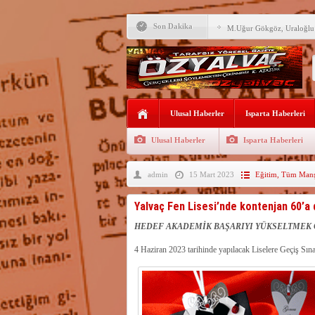
Son Dakika
M.Uğur Gökgöz, Uraloğlu v
R.T.Erdoğan Millet Bahçesi
YALVAÇ’TA LGS BAŞARI
EĞİTİM KURUMLARI
Fırsatları Avantaja Dönüştü
Ulusal Haberler
Isparta Haberleri
TOKİ, Isparta’da 9 Gayrim
Sunacak
Ulusal Haberler
Isparta Haberleri
İleği ile Kurusarı arasına s
admin
15 Mart 2023
Eğitim
,
Tüm Manşe
Okullara TYP ile 30 bin gü
Yalvaç’ta LGS Başarısı Yük
Yalvaç Fen Lisesi’nde kontenjan 60’a
Uyaroğlu’nun konukları Öz
HEDEF AKADEMİK BAŞARIYI YÜKSELTMEK
4 Haziran 2023 tarihinde yapılacak Liselere Geçiş Sınavı
Bağkonak Muhtarı Başoda’d
açıklama