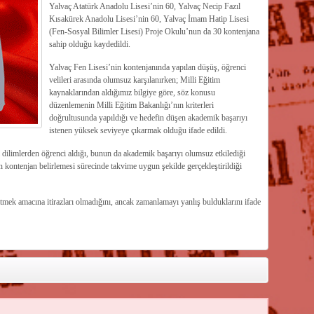
Yalvaç Atatürk Anadolu Lisesi’nin 60, Yalvaç Necip Fazıl
Kısakürek Anadolu Lisesi’nin 60, Yalvaç İmam Hatip Lisesi
(Fen-Sosyal Bilimler Lisesi) Proje Okulu’nun da 30 kontenjana
sahip olduğu kaydedildi.
Yalvaç Fen Lisesi’nin kontenjanında yapılan düşüş, öğrenci
velileri arasında olumsuz karşılanırken; Milli Eğitim
kaynaklarından aldığımız bilgiye göre, söz konusu
düzenlemenin Milli Eğitim Bakanlığı’nın kriterleri
doğrultusunda yapıldığı ve hedefin düşen akademik başarıyı
istenen yüksek seviyeye çıkarmak olduğu ifade edildi.
 dilimlerden öğrenci aldığı, bunun da akademik başarıyı olumsuz etkilediği
 kontenjan belirlemesi sürecinde takvime uygun şekilde gerçekleştirildiği
mek amacına itirazları olmadığını, ancak zamanlamayı yanlış bulduklarını ifade