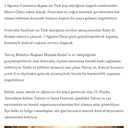
1 Ağustos Cumartesi akşamı ise Türk pop müziğinin başarılı isimlerinden
Merve Özbey sahne alacak. Festivalin en yoğun katılımlı gecelerinden biri
olması beklenen konserde binlerce kişinin bir araya gelmesi öngörülüyor.
Festivalin finalinde ise Türk müziğinin sevilen sanatçılarından Rafet El
Roman sahneye çıkacak. 2 Ağustos Pazar günü gerçekleştirilecek kapanış
konseriyle festival coşkusu zirveye ulaşacak.
Yalvaç Belediye Başkanı Mustafa Kodal’ın ev sahipliğinde
gerçekleştirilecek olan festivalin, ilçenin tanıtımına önemli katkı sağlaması
bekleniyor. Tarihi ve kültürel mirasıyla öne çıkan Yalvaç’ın, festival boyunca
çevre il ve ilçelerden gelecek ziyaretçilerle büyük bir hareketlilik yaşaması
öngörülüyor.
Kültür, sanat, müzik ve eğlenceyi bir araya getirecek olan 23. Pisidia
Antiokheia Kültür, Turizm ve Sanat Festivali, şimdiden Yalvaç’ta yaz
mevsiminin en önemli organizasyonlarından biri olmaya aday gösteriliyor.
İlçe halkı ve bölge vatandaşları, altı gün boyunca sürecek festival heyecanını
sabırsızlıkla bekliyor.