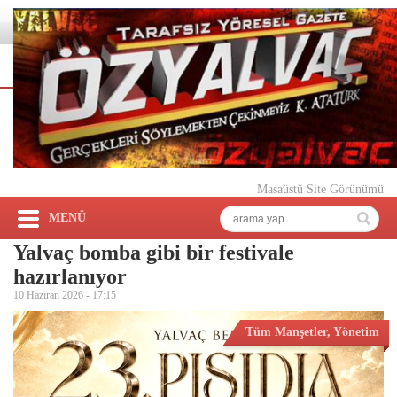
Masaüstü Site Görünümü
MENÜ
Yalvaç bomba gibi bir festivale
hazırlanıyor
10 Haziran 2026 -
17:15
Tüm Manşetler
,
Yönetim