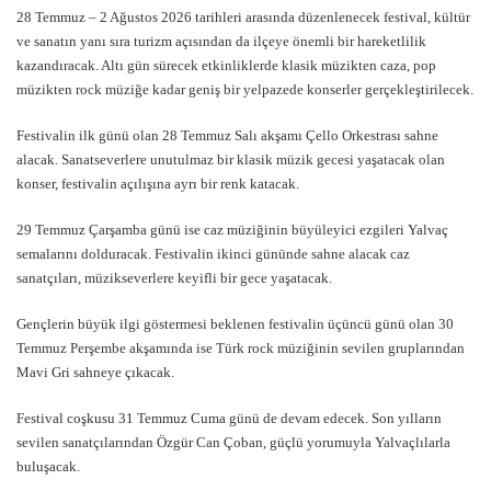
28 Temmuz – 2 Ağustos 2026 tarihleri arasında düzenlenecek festival, kültür
ve sanatın yanı sıra turizm açısından da ilçeye önemli bir hareketlilik
kazandıracak. Altı gün sürecek etkinliklerde klasik müzikten caza, pop
müzikten rock müziğe kadar geniş bir yelpazede konserler gerçekleştirilecek.
Festivalin ilk günü olan 28 Temmuz Salı akşamı Çello Orkestrası sahne
alacak. Sanatseverlere unutulmaz bir klasik müzik gecesi yaşatacak olan
konser, festivalin açılışına ayrı bir renk katacak.
29 Temmuz Çarşamba günü ise caz müziğinin büyüleyici ezgileri Yalvaç
semalarını dolduracak. Festivalin ikinci gününde sahne alacak caz
sanatçıları, müzikseverlere keyifli bir gece yaşatacak.
Gençlerin büyük ilgi göstermesi beklenen festivalin üçüncü günü olan 30
Temmuz Perşembe akşamında ise Türk rock müziğinin sevilen gruplarından
Mavi Gri sahneye çıkacak.
Festival coşkusu 31 Temmuz Cuma günü de devam edecek. Son yılların
sevilen sanatçılarından Özgür Can Çoban, güçlü yorumuyla Yalvaçlılarla
buluşacak.