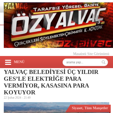
Masaüstü Site Görünümü
MENÜ
YALVAÇ BELEDİYESİ ÜÇ YILDIR
GES’LE ELEKTRİĞE PARA
VERMİYOR, KASASINA PARA
KOYUYOR
22 Şubat 2024 -
21:49
Siyaset
,
Tüm Manşetler