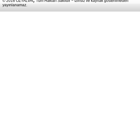
© 2016 ÖZYALVAÇ Tüm Hakları Saklıdır ~ İzinsiz ve kaynak gösterilmeden
yayınlanamaz.