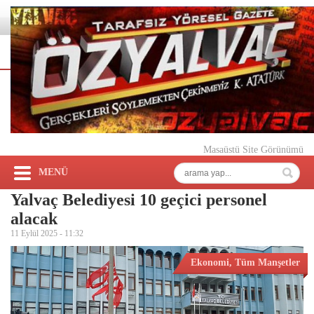
Masaüstü Site Görünümü
MENÜ
Yalvaç Belediyesi 10 geçici personel
alacak
11 Eylül 2025 -
11:32
Ekonomi
,
Tüm Manşetler