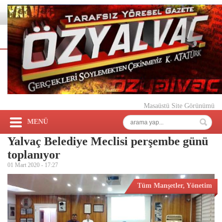
Masaüstü Site Görünümü
MENÜ
Yalvaç Belediye Meclisi perşembe günü
toplanıyor
01 Mart 2020 -
17:27
Tüm Manşetler
,
Yönetim