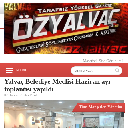
Masaüstü Site Görünümü
MENÜ
Yalvaç Belediye Meclisi Haziran ayı
toplantısı yapıldı
02 Haziran 2026 -
19:41
Tüm Manşetler
,
Yönetim