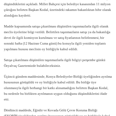
düşündüklerini açıkladı. Millet Bahçesi için belediye kasasından 11 milyon
çıktığını belirten Başkan Kodal, üzerindeki rakamın bakanlıktan hibe olarak
alındığını kaydetti.
Madde kapsamında satışa çıkarılması düşünülen taşınmazlarla ilgili olarak
meclis üyelerine bilgi verildi. Belirtilen taşınmazların satışı ya da bakanlığa
devri ile ilgili komisyon kurulması ve satış fiyatlarının belirlenmesi, bir
sonraki hafta (12 Haziran Cuma günü) bu konuyla ilgili yeniden toplantı
yapılması hususu meclisin oy birliğiyle kabul edildi.
Satışa çıkarılması düşünülen taşınmazlarla ilgili bilgiyi perşembe günkü
Özyalvaç Gazetemizde bulabileceksiniz.
Üçüncü gündem maddesinde, Konya Belediyeler Birliği üyeliğinden ayrılma
hususunun görüşüldü ve oy birliğiyle kabul edildi. Bu birliğe üye
olunmasıyla ilgili herhangi bir katkı alınamadığını belirten Başkan Kodal,
bu nedenle bu birlikten ayrılmanın uygun olduğunu düşündüklerini ifade
etti.
Dördüncü maddede, Eğirdir ve Kovada Gölü Çevre Koruma Birliği
(EKOBİR) üyeliğinden ayrılma hususunun görüşüldü ve oy birliğiyle kabul