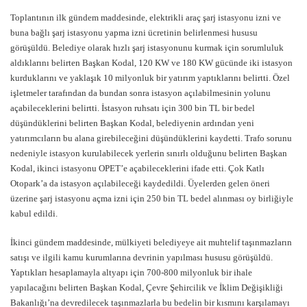
Toplantının ilk gündem maddesinde, elektrikli araç şarj istasyonu izni ve
buna bağlı şarj istasyonu yapma izni ücretinin belirlenmesi hususu
görüşüldü. Belediye olarak hızlı şarj istasyonunu kurmak için sorumluluk
aldıklarını belirten Başkan Kodal, 120 KW ve 180 KW gücünde iki istasyon
kurduklarını ve yaklaşık 10 milyonluk bir yatırım yaptıklarını belirtti. Özel
işletmeler tarafından da bundan sonra istasyon açılabilmesinin yolunu
açabileceklerini belirtti. İstasyon ruhsatı için 300 bin TL bir bedel
düşündüklerini belirten Başkan Kodal, belediyenin ardından yeni
yatırımcıların bu alana girebileceğini düşündüklerini kaydetti. Trafo sorunu
nedeniyle istasyon kurulabilecek yerlerin sınırlı olduğunu belirten Başkan
Kodal, ikinci istasyonu OPET’e açabileceklerini ifade etti. Çok Katlı
Otopark’a da istasyon açılabileceği kaydedildi. Üyelerden gelen öneri
üzerine şarj istasyonu açma izni için 250 bin TL bedel alınması oy birliğiyle
kabul edildi.
İkinci gündem maddesinde, mülkiyeti belediyeye ait muhtelif taşınmazların
satışı ve ilgili kamu kurumlarına devrinin yapılması hususu görüşüldü.
Yaptıkları hesaplamayla altyapı için 700-800 milyonluk bir ihale
yapılacağını belirten Başkan Kodal, Çevre Şehircilik ve İklim Değişikliği
Bakanlığı’na devredilecek taşınmazlarla bu bedelin bir kısmını karşılamayı