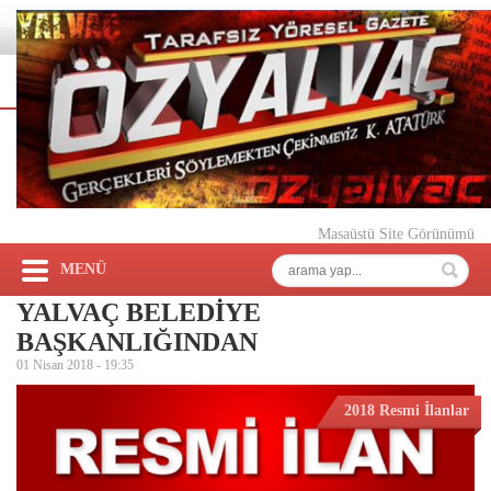
Masaüstü Site Görünümü
MENÜ
YALVAÇ BELEDİYE
BAŞKANLIĞINDAN
01 Nisan 2018 -
19:35
2018 Resmi İlanlar