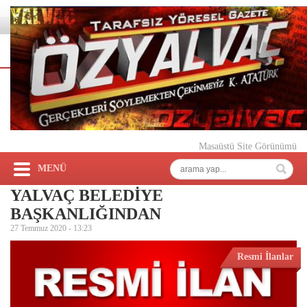
Masaüstü Site Görünümü
MENÜ
YALVAÇ BELEDİYE
BAŞKANLIĞINDAN
27 Temmuz 2020 -
13:23
Resmi İlanlar