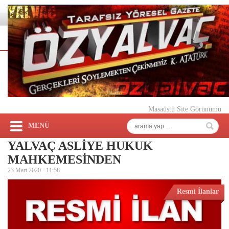
Masaüstü Site Görünümü
MENÜ
YALVAÇ ASLİYE HUKUK
MAHKEMESİNDEN
23 Mart 2020 -
11:58
Resmi İlanlar