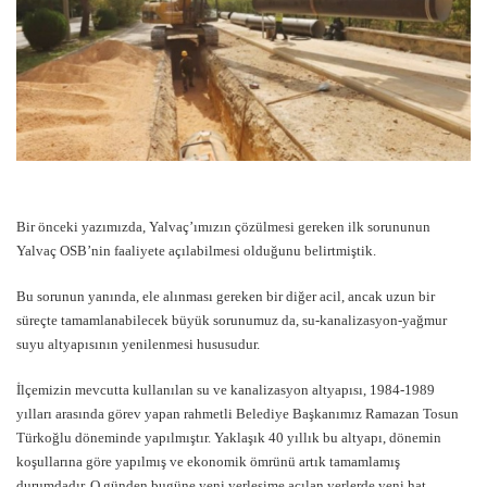
Bir önceki yazımızda, Yalvaç’ımızın çözülmesi gereken ilk sorununun
Yalvaç OSB’nin faaliyete açılabilmesi olduğunu belirtmiştik.
Bu sorunun yanında, ele alınması gereken bir diğer acil, ancak uzun bir
süreçte tamamlanabilecek büyük sorunumuz da, su-kanalizasyon-yağmur
suyu altyapısının yenilenmesi hususudur.
İlçemizin mevcutta kullanılan su ve kanalizasyon altyapısı, 1984-1989
yılları arasında görev yapan rahmetli Belediye Başkanımız Ramazan Tosun
Türkoğlu döneminde yapılmıştır. Yaklaşık 40 yıllık bu altyapı, dönemin
koşullarına göre yapılmış ve ekonomik ömrünü artık tamamlamış
durumdadır. O günden bugüne yeni yerleşime açılan yerlerde yeni hat