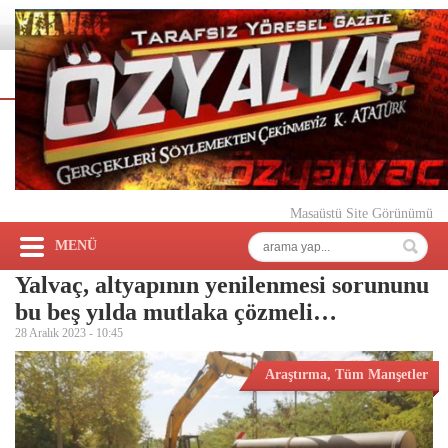
Masaüstü Site Görünümü
MENÜ
Yalvaç, altyapının yenilenmesi sorununu
bu beş yılda mutlaka çözmeli…
28 Aralık 2023 -
10:45
Araştırma
,
Tüm Manşetler