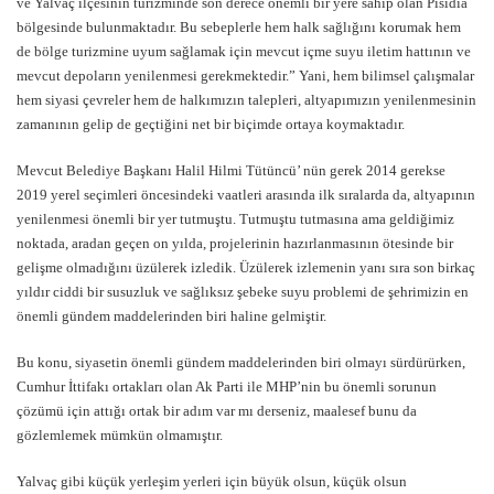
ve Yalvaç ilçesinin turizminde son derece önemli bir yere sahip olan Pisidia
bölgesinde bulunmaktadır. Bu sebeplerle hem halk sağlığını korumak hem
de bölge turizmine uyum sağlamak için mevcut içme suyu iletim hattının ve
mevcut depoların yenilenmesi gerekmektedir.” Yani, hem bilimsel çalışmalar
hem siyasi çevreler hem de halkımızın talepleri, altyapımızın yenilenmesinin
zamanının gelip de geçtiğini net bir biçimde ortaya koymaktadır.
Mevcut Belediye Başkanı Halil Hilmi Tütüncü’ nün gerek 2014 gerekse
2019 yerel seçimleri öncesindeki vaatleri arasında ilk sıralarda da, altyapının
yenilenmesi önemli bir yer tutmuştu. Tutmuştu tutmasına ama geldiğimiz
noktada, aradan geçen on yılda, projelerinin hazırlanmasının ötesinde bir
gelişme olmadığını üzülerek izledik. Üzülerek izlemenin yanı sıra son birkaç
yıldır ciddi bir susuzluk ve sağlıksız şebeke suyu problemi de şehrimizin en
önemli gündem maddelerinden biri haline gelmiştir.
Bu konu, siyasetin önemli gündem maddelerinden biri olmayı sürdürürken,
Cumhur İttifakı ortakları olan Ak Parti ile MHP’nin bu önemli sorunun
çözümü için attığı ortak bir adım var mı derseniz, maalesef bunu da
gözlemlemek mümkün olmamıştır.
Yalvaç gibi küçük yerleşim yerleri için büyük olsun, küçük olsun