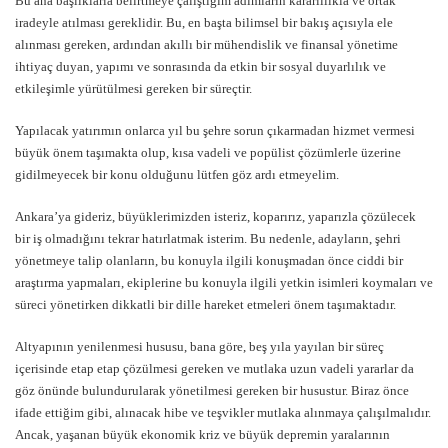
Bu ana başlıklarla belirtmeye çalıştığım adımların kararlılıkla ve ortak
iradeyle atılması gereklidir. Bu, en başta bilimsel bir bakış açısıyla ele
alınması gereken, ardından akıllı bir mühendislik ve finansal yönetime
ihtiyaç duyan, yapımı ve sonrasında da etkin bir sosyal duyarlılık ve
etkileşimle yürütülmesi gereken bir süreçtir.
Yapılacak yatırımın onlarca yıl bu şehre sorun çıkarmadan hizmet vermesi
büyük önem taşımakta olup, kısa vadeli ve popülist çözümlerle üzerine
gidilmeyecek bir konu olduğunu lütfen göz ardı etmeyelim.
Ankara’ya gideriz, büyüklerimizden isteriz, koparırız, yaparızla çözülecek
bir iş olmadığını tekrar hatırlatmak isterim. Bu nedenle, adayların, şehri
yönetmeye talip olanların, bu konuyla ilgili konuşmadan önce ciddi bir
araştırma yapmaları, ekiplerine bu konuyla ilgili yetkin isimleri koymaları ve
süreci yönetirken dikkatli bir dille hareket etmeleri önem taşımaktadır.
Altyapının yenilenmesi hususu, bana göre, beş yıla yayılan bir süreç
içerisinde etap etap çözülmesi gereken ve mutlaka uzun vadeli yararlar da
göz önünde bulundurularak yönetilmesi gereken bir husustur. Biraz önce
ifade ettiğim gibi, alınacak hibe ve teşvikler mutlaka alınmaya çalışılmalıdır.
Ancak, yaşanan büyük ekonomik kriz ve büyük depremin yaralarının