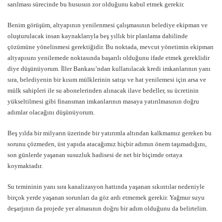
sarılması sürecinde bu hususun zor olduğunu kabul etmek gerekir.
Benim görüşüm, altyapının yenilenmesi çalışmasının belediye ekipman ve
oluşturulacak insan kaynaklarıyla beş yıllık bir planlama dahilinde
çözümüne yönelinmesi gerektiğidir. Bu noktada, mevcut yönetimin ekipman
altyapısını yenilemede noktasında başarılı olduğunu ifade etmek gereklidir
diye düşünüyorum. İller Bankası’ndan kullanılacak kredi imkanlarının yanı
sıra, belediyenin bir kısım mülklerinin satışı ve hat yenilemesi için arsa ve
mülk sahipleri ile su abonelerinden alınacak ilave bedeller, su ücretinin
yükseltilmesi gibi finansman imkanlarının masaya yatırılmasının doğru
adımlar olacağını düşünüyorum.
Beş yılda bir milyarın üzerinde bir yatırımla altından kalkmamız gereken bu
sorunu çözmeden, üst yapıda atacağımız hiçbir adımın önem taşımadığını,
son günlerde yaşanan susuzluk hadisesi de net bir biçimde ortaya
koymaktadır.
Su temininin yanı sıra kanalizasyon hattında yaşanan sıkıntılar nedeniyle
birçok yerde yaşanan sorunları da göz ardı etmemek gerekir. Yağmur suyu
deşarjının da projede yer almasının doğru bir adım olduğunu da belirtelim.