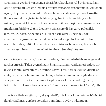
sorunlarının çözümü konusunda siyasi, bürokratik, sosyal bütün unsurların
farklılıklarını bir kenara bırakarak birlikte mücadele etmelerinin büyük önem
taşıdığı hepimizin malumudur. Mevzu bahis memleketse gerisi teferruattır
diyerek sorunların çözümünde bir araya gelmekten başka bir çaremiz
yokken, ne yazık ki genel iktidarı ve yerel iktidarı oluşturan Cumhur İttifakı
ortaklarının birlikte çözüm üretmek yerine, sürekli kavga ve polemikle
kamuoyu gündemine gelmeleri; altyapı başta olmak üzere pek çok
sorunumuzun çözümünün önündeki en büyük engeldir. Bu haklı, öbürü
haksız demeden; bütün kesimlerin amasız, fakatsız bir araya gelmeden bu
sorunları aşabilmemizin ben mümkün olmadığını düşünüyorum.
Yani, altyapı sorununu çözmenin ilk adımı, tüm kesimlerin bir araya gelerek
hareket etmesin[1]den geçmektedir. Zira, altyapının yenilenmesi sadece bir
kaynak sorunu olmanın çok ötesinde, sosyal boyutları, teknik boyutları ve
stratejik planlama boyutları olan kompleks bir sorundur. Yola çıkarken de,
işler yürürken de pek çok sorunla karşılaşılacak bir husus olduğu için,
farklılıkları bir kenara bırakmadan çözüme odaklanılması mümkün değildir.
Biraz önce ifade ettiğim gibi, altyapı dediğimiz husus kompleks ve bütüncül
olarak çözülmesi gereken sorunları barındıran büyük bir konudur.