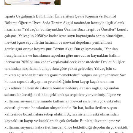
Isparta Uygulamalı Bi[1]limler Üniversitesi Çevre Koruma ve Kontrol
Bölümü Öğretim Üyesi Seda Tözüm Akgül tarafından konuyla ilgili olarak
hazırlanan “Yalvaç’ın Su Kaynakları Üzerine Bazı Tespit ve Öneriler” konulu
çalışma, Yalvaç’ın 2050’ye kadar içme suyu kaynağında sorun olmadığını,
mevcut içme suyu iletim hattının ve mevcut depoların yenilenmesi
gerektiğini ortaya koymuştur. Tözüm Akgül’ün çalışmasında, “Yapılan
hesaplamalara ve hazırlanan raporlara göre mevcut su kaynakları halkın
ihtiyacını 2050 yılına kadar karşılayabilecek kapasitededir. Devlet Su İşleri
tarafından hazırlanan bu raporlara göre yakın gelecekte Yalvaç için su
miktarı açısından bir sıkıntı görülmemektedir.” bulgusuna yer veriliyor. Söz
konusu raporda altyapının yetersizliğinin hem kayıp kaçak oranının
yükselmesine hem de asbestli borular nedeniyle insan sağlığı açısından
sakıncalar ürettiğine dikkat çekilerek şu tespitlere yer verilmiş: “İçme ve
kullanma suyunun iletiminde kullanılan mevcut isale hattı çok eski olup
asbestli çimento borulardan oluşmaktadır. Bu hat, halka iletilen suyun
kalitesinde bozulmalara sebep olabilir. Ayrıca sistemin eski olmasından
kaynaklı su kayıp ve kaçakları da çok fazladır. Bunlara ilaveten içme ve
kullanma suyunun halka iletilmeden önce bekletildiği depolar da çok eskidir