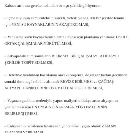
Kabaca atılması gereken adımları ben şu şekilde görüyorum:
– İçme suyunun sürdürülebilir, sürekli, yeterli ve sağlıklı bir şekilde temini
için YENİ SU KAYNAKLARININ ARAŞTIRILMASI,
– Yeni içme suyu kaynaklarının hatta ilavesi için planlama yapılarak DSİ İLE
ORTAK ÇALIŞMALAR YÜRÜTÜLMESİ,
– Altyapıdaki tüm sorunların BİLİMSEL BİR ÇALIŞMAYLA DETAYLI
ŞEKİLDE TESPİT EDİLMESİ,
– Belediye tarafından hazırlanan önceki projenin, doğalgaz hatları geçtikten
sonraki durum göz önüne alınarak REVİZE EDİLMESİ ve ÇAĞDAŞ
ALTYAPI TEKNİKLERİNE UYUMLU HALE GETİRİLMESİ,
– Yaşanan gecikme nedeniyle yapım maliyeti oldukça artan altyapının
yenilenmesi için EN UYGUN FİNANSMAN YÖNTEMLERİNİN
BELİRLEN[1]MESİ,
– Çalışmanın belirlenen finansman yöntemine uygun olarak ZAMAN
PLANININ YAPILMASI,