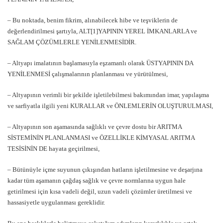
– Bu noktada, benim fikrim, alınabilecek hibe ve teşviklerin de
değerlendirilmesi şartıyla, ALT[1]YAPININ YEREL İMKANLARLA ve
SAĞLAM ÇÖZÜMLERLE YENİLENMESİDİR.
– Altyapı imalatının başlamasıyla eşzamanlı olarak ÜSTYAPININ DA
YENİLENMESİ çalışmalarının planlanması ve yürütülmesi,
– Altyapının verimli bir şekilde işletilebilmesi bakımından imar, yapılaşma
ve sarfiyatla ilgili yeni KURALLAR ve ÖNLEMLERİN OLUŞTURULMASI,
– Altyapının son aşamasında sağlıklı ve çevre dostu bir ARITMA
SİSTEMİNİN PLANLANMASI ve ÖZELLİKLE KİMYASAL ARITMA
TESİSİNİN DE hayata geçirilmesi,
– Bütünüyle içme suyunun çıkışından hatların işletilmesine ve deşarjına
kadar tüm aşamanın çağdaş sağlık ve çevre normlarına uygun hale
getirilmesi için kısa vadeli değil, uzun vadeli çözümler üretilmesi ve
hassasiyetle uygulanması gereklidir.