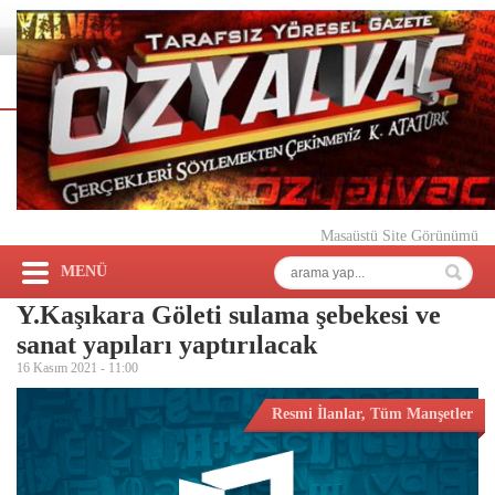
Masaüstü Site Görünümü
MENÜ
Y.Kaşıkara Göleti sulama şebekesi ve
sanat yapıları yaptırılacak
16 Kasım 2021 -
11:00
Resmi İlanlar
,
Tüm Manşetler