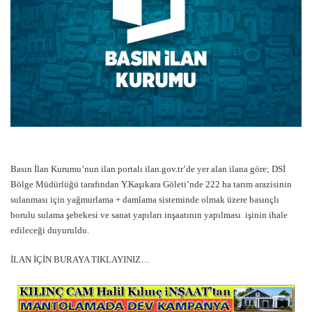
Basın İlan Kurumu’nun ilan portalı ilan.gov.tr’de yer alan ilana göre; DSİ
Bölge Müdürlüğü tarafından Y.Kaşıkara Göleti’nde 222 ha tarım arazisinin
sulanması için yağmurlama + damlama sisteminde olmak üzere basınçlı
borulu sulama şebekesi ve sanat yapıları inşaatının yapılması işinin ihale
edileceği duyuruldu.
İLAN İÇİN BURAYA TIKLAYINIZ…