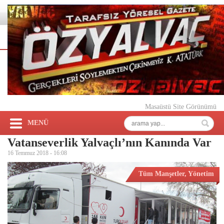
Masaüstü Site Görünümü
MENÜ
Vatanseverlik Yalvaçlı’nın Kanında Var
16 Temmuz 2018 -
16:08
Tüm Manşetler
,
Yönetim