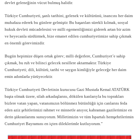
devlet geleneğinin vücut bulmuş halidir.
Türkiye Cumhuriyeti, şanlı tarihini, gelenek ve kültürünü, inancını her daim
muhafaza ederek bu günlere gelmiştir. Bu başarıları sürekli kılmak, sosyal
hukuk devleti mücadelesini ve milli egemenliğimizi giderek artan bir azim
ve heyecanla sürdürmek, bize emanet edilen cumhuriyetimize sahip çıkmak
en önemli görevimizdir.
Bugün hepimize düşen ortak görev; milli değerlere, Cumhuriyet’e sahip
çıkmak, bu ruh ve bilinci gelecek nesillere aktarmaktır. Türkiye
Cumhuriyeti; dili, kültürü, tarihi ve saygın kimliğiyle geleceğe her daim
emin adımlarla yürüyecektir.
Türkiye Cumhuriyeti Devletinin kurucusu Gazi Mustafa Kemal ATATÜRK
başta olmak üzere, silah arkadaşlarını, dökülen kanlarıyla bu toprakları
bizlere vatan yapan, vatanımızın bölünmez bütünlüğü için canlarını feda
eden aziz şehitlerimizi rahmet ve minnetle anıyor, kahraman gazilerimize en
derin şükranlarımı sunuyorum. Milletimizin ve tüm Ispartalı hemşehrilerimin
Cumhuriyet Bayramını en içten dileklerimle kutluyorum.”