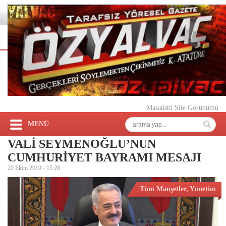
Masaüstü Site Görünümü
MENÜ
VALİ SEYMENOĞLU’NUN
CUMHURİYET BAYRAMI MESAJI
29 Ekim 2019 -
15:28
Tüm Manşetler
,
Yönetim