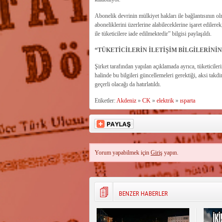
Abonelik devrinin mülkiyet hakları ile bağlantısının o
aboneliklerini üzerlerine alabileceklerine işaret ediler
ile tüketicilere iade edilmektedir” bilgisi paylaşıldı.
“TÜKETİCİLERİN İLETİŞİM BİLGİLERİNİ
Şirket tarafından yapılan açıklamada ayrıca, tüketicileri
halinde bu bilgileri güncellemeleri gerektiği, aksi takd
geçerli olacağı da hatırlatıldı.
Etiketler:
Akdeniz
»
CK
»
elektrik
»
ısparta
Yorum yapabilmek için
Giriş
yapın.
BENZER HABERLER