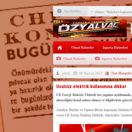
Son Dakika
Zabun: “Belediye başkanı
hizmet ediyoruz”
Yeni öğretim yılı başlamad
Yalvaç Festivali’ne görkeml
Yalvaç’ta şimdi de Adliye 
Ulusal Haberler
Isparta Haberleri
Bir zamanlar Yalvaç, Ünlü
Sahipti
Ulusal Haberler
Isparta Haberleri
Bilgiç, Yalvaç’taki köşesin
admin
08 Haziran 2022
Tüm Manşetler
Tunçbilek: “Ekmek Zammın
Hükümettir”
Süreyya Sadi Bilgiç’ten Ba
Usulsüz elektrik kullanımına dikkat
Festivalde sünnet şöleni ger
CK Enerji Akdeniz Elektrik’ten yapılan açıklamada, E
aboneliğini kendi adına alması ve bilgilerinin güncel 
Arıcılara 3 yılda 1900 kova
Antalya, Burdur ve Isparta illerini kapsayan Akdeniz b
veren CK Enerji Akdeniz Elektrik, tüketicileri ‘usulsüz