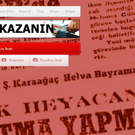
itene Ekle
Kayıt Ol
Giriş
Künye
İletişim
aç Arşiv
Araştırma
Özyalvaç Arşiv