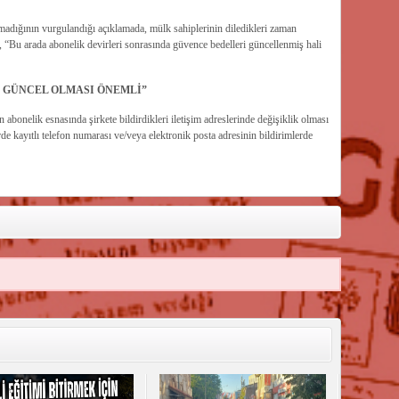
lmadığının vurgulandığı açıklamada, mülk sahiplerinin diledikleri zaman
ek, “Bu arada abonelik devirleri sonrasında güvence bedelleri güncellenmiş hali
N GÜNCEL OLMASI ÖNEMLİ”
n abonelik esnasında şirkete bildirdikleri iletişim adreslerinde değişiklik olması
irde kayıtlı telefon numarası ve/veya elektronik posta adresinin bildirimlerde