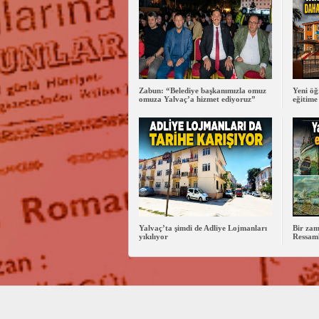
Zabun: “Belediye başkanımızla omuz
Yeni öğ
omuza Yalvaç’a hizmet ediyoruz”
eğitime
Yalvaç’ta şimdi de Adliye Lojmanları
Bir zam
yıkılıyor
Ressaml