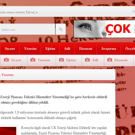
S
mızla omuz omuza Yalvaç’a
an ikili eğitime çözüm bulun
i açılış
Lojmanları yıkılıyor
Siyaset
Yönetim
Eğitim
Adli
Ekonomi
Araştırma
Özyalv
 Türk Ressamları Koleksiyonuna
Siyaset
Yönetim
Eğitim
Adli
Ekonomi
den siyasete mesaj verdi
,
Yönetim
ın Sorumlusu Fırıncı Değil,
şkan Kodal’a ziyaret
çekleştirildi
nerji Piyasası Tüketici Hizmetleri Yönetmeliği’ne göre herkesin elektrik
olması gerektiğine dikkat çekildi.
n dağıtıldı
ölgesinde 1,9 milyonun üzerinde aboneye görevli tedarik şirketi olarak hizmet
 elektrik kullanımı’ konusunda dikkatli olmaya çağırdı.
Konuyla ilgili olarak CK Enerji Akdeniz Elektrik’ten yapılan
açıklamada, Enerji Piyasası Tüketici Hizmetleri Yönetmeliği