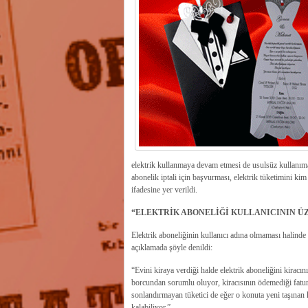
elektrik kullanmaya devam etmesi de usulsüz kullanım
abonelik iptali için başvurması, elektrik tüketimini kim
ifadesine yer verildi.
“ELEKTRİK ABONELİĞİ KULLANICININ Ü
Elektrik aboneliğinin kullanıcı adına olmaması halinde 
açıklamada şöyle denildi:
“Evini kiraya verdiği halde elektrik aboneliğini kiracı
borcundan sorumlu oluyor, kiracısının ödemediği fatur
sonlandırmayan tüketici de eğer o konuta yeni taşınan
kalabiliyor.”