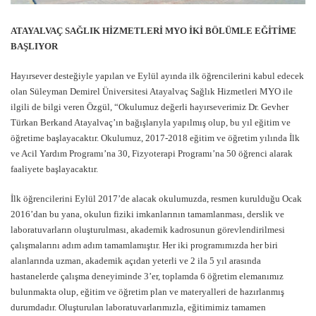
ATAYALVAÇ SAĞLIK HİZMETLERİ MYO
İKİ BÖLÜMLE EĞİTİME
BAŞLIYOR
Hayırsever desteğiyle yapılan ve Eylül ayında ilk öğrencilerini kabul edecek
olan Süleyman Demirel Üniversitesi Atayalvaç Sağlık Hizmetleri MYO ile
ilgili de bilgi veren Özgül, “Okulumuz değerli hayırseverimiz Dr. Gevher
Türkan Berkand Atayalvaç’ın bağışlarıyla yapılmış olup, bu yıl eğitim ve
öğretime başlayacaktır. Okulumuz, 2017-2018 eğitim ve öğretim yılında İlk
ve Acil Yardım Programı’na 30, Fizyoterapi Programı’na 50 öğrenci alarak
faaliyete başlayacaktır.
İlk öğrencilerini Eylül 2017’de alacak okulumuzda, resmen kurulduğu Ocak
2016’dan bu yana, okulun fiziki imkanlarının tamamlanması, derslik ve
laboratuvarların oluşturulması, akademik kadrosunun görevlendirilmesi
çalışmalarını adım adım tamamlamıştır. Her iki programımızda her biri
alanlarında uzman, akademik açıdan yeterli ve 2 ila 5 yıl arasında
hastanelerde çalışma deneyiminde 3’er, toplamda 6 öğretim elemanımız
bulunmakta olup, eğitim ve öğretim plan ve materyalleri de hazırlanmış
durumdadır. Oluşturulan laboratuvarlarımızla, eğitimimiz tamamen