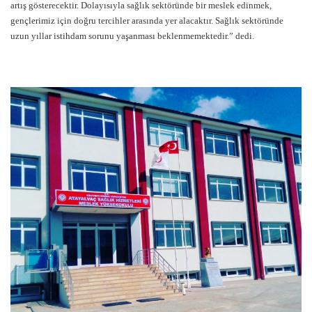
artış gösterecektir. Dolayısıyla sağlık sektöründe bir meslek edinmek,
gençlerimiz için doğru tercihler arasında yer alacaktır. Sağlık sektöründe
uzun yıllar istihdam sorunu yaşanması beklenmemektedir.” dedi.