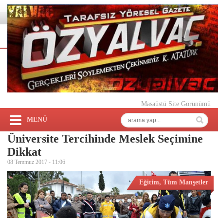
Masaüstü Site Görünümü
MENÜ
Üniversite Tercihinde Meslek Seçimine
Dikkat
08 Temmuz 2017 -
11:06
Eğitim
,
Tüm Manşetler