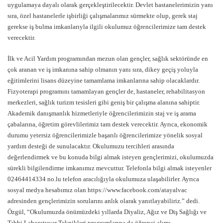
uygulamaya dayalı olarak gerçekleştirilecektir. Devlet hastanelerimizin yanı
sıra, özel hastanelerle işbirliği çalışmalarımız sürmekte olup, gerek staj
gerekse iş bulma imkanlarıyla ilgili okulumuz öğrencilerimize tam destek
verecektir.
İlk ve Acil Yardım programından mezun olan gençler, sağlık sektöründe en
çok aranan ve iş imkanına sahip olmanın yanı sıra, dikey geçiş yoluyla
eğitimlerini lisans düzeyine tamamlama imkanlarına sahip olacaklardır.
Fizyoterapi programını tamamlayan gençler de, hastaneler, rehabilitasyon
merkezleri, sağlık turizm tesisleri gibi geniş bir çalışma alanına sahiptir.
Akademik danışmanlık hizmetleriyle öğrencilerimizin staj ve iş arama
çabalarına, öğretim görevlilerimiz tam destek verecektir. Ayrıca, ekonomik
durumu yetersiz öğrencilerimizle başarılı öğrencilerimize yönelik sosyal
yardım desteği de sunulacaktır. Okulumuzu tercihleri arasında
değerlendirmek ve bu konuda bilgi almak isteyen gençlerimizi, okulumuzda
sürekli bilgilendirme imkanımız mevcuttur. Telefonla bilgi almak isteyenler
02464414334 no.lu telefon aracılığıyla okulumuza ulaşabilirler. Ayrıca
sosyal medya hesabımız olan
https://www.facebook.com/atayalvac
adresinden gençlerimizin sorularını anlık olarak yanıtlayabiliriz.” dedi.
Özgül, “Okulumuzda önümüzdeki yıllarda Diyaliz, Ağız ve Diş Sağlığı ve
Tıbbi Laboratuvar Teknikleri programlarına da öğrenci alımı