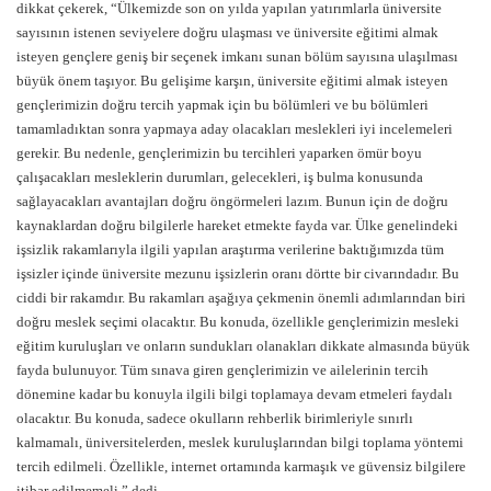
dikkat çekerek, “Ülkemizde son on yılda yapılan yatırımlarla üniversite
sayısının istenen seviyelere doğru ulaşması ve üniversite eğitimi almak
isteyen gençlere geniş bir seçenek imkanı sunan bölüm sayısına ulaşılması
büyük önem taşıyor. Bu gelişime karşın, üniversite eğitimi almak isteyen
gençlerimizin doğru tercih yapmak için bu bölümleri ve bu bölümleri
tamamladıktan sonra yapmaya aday olacakları meslekleri iyi incelemeleri
gerekir. Bu nedenle, gençlerimizin bu tercihleri yaparken ömür boyu
çalışacakları mesleklerin durumları, gelecekleri, iş bulma konusunda
sağlayacakları avantajları doğru öngörmeleri lazım. Bunun için de doğru
kaynaklardan doğru bilgilerle hareket etmekte fayda var. Ülke genelindeki
işsizlik rakamlarıyla ilgili yapılan araştırma verilerine baktığımızda tüm
işsizler içinde üniversite mezunu işsizlerin oranı dörtte bir civarındadır. Bu
ciddi bir rakamdır. Bu rakamları aşağıya çekmenin önemli adımlarından biri
doğru meslek seçimi olacaktır. Bu konuda, özellikle gençlerimizin mesleki
eğitim kuruluşları ve onların sundukları olanakları dikkate almasında büyük
fayda bulunuyor. Tüm sınava giren gençlerimizin ve ailelerinin tercih
dönemine kadar bu konuyla ilgili bilgi toplamaya devam etmeleri faydalı
olacaktır. Bu konuda, sadece okulların rehberlik birimleriyle sınırlı
kalmamalı, üniversitelerden, meslek kuruluşlarından bilgi toplama yöntemi
tercih edilmeli. Özellikle, internet ortamında karmaşık ve güvensiz bilgilere
itibar edilmemeli.” dedi.