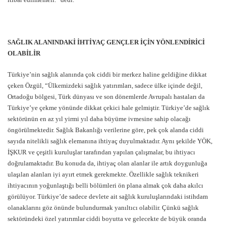
SAĞLIK ALANINDAKİ İHTİYAÇ
GENÇLER İÇİN YÖNLENDİRİCİ
OLABİLİR
Türkiye’nin sağlık alanında çok ciddi bir merkez haline geldiğine dikkat
çeken Özgül, “Ülkemizdeki sağlık yatırımları, sadece ülke içinde değil,
Ortadoğu bölgesi, Türk dünyası ve son dönemlerde Avrupalı hastaları da
Türkiye’ye çekme yönünde dikkat çekici hale gelmiştir. Türkiye’de sağlık
sektörünün en az yıl yirmi yıl daha büyüme ivmesine sahip olacağı
öngörülmektedir. Sağlık Bakanlığı verilerine göre, pek çok alanda ciddi
sayıda nitelikli sağlık elemanına ihtiyaç duyulmaktadır. Aynı şekilde YÖK,
İŞKUR ve çeşitli kuruluşlar tarafından yapılan çalışmalar, bu ihtiyacı
doğrulamaktadır. Bu konuda da, ihtiyaç olan alanlar ile artık doygunluğa
ulaşılan alanları iyi ayırt etmek gerekmekte. Özellikle sağlık teknikeri
ihtiyacının yoğunlaştığı belli bölümleri ön plana almak çok daha akılcı
görülüyor. Türkiye’de sadece devlete ait sağlık kuruluşlarındaki istihdam
olanaklarını göz önünde bulundurmak yanıltıcı olabilir. Çünkü sağlık
sektöründeki özel yatırımlar ciddi boyutta ve gelecekte de büyük oranda