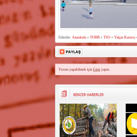
Etiketler:
Anaokulu
»
TOBB
»
TSO
»
Yalçın Kurucu
Yorum yapabilmek için
Giriş
yapın.
BENZER HABERLER