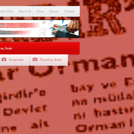
itene Ekle
Kayıt Ol
Giriş
Künye
İletişim
aç Arşiv
Araştırma
Özyalvaç Arşiv