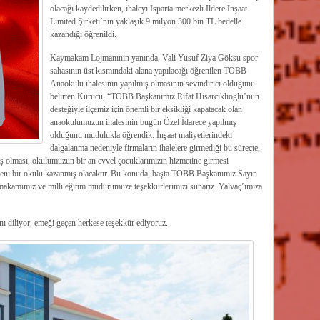
olacağı kaydedilirken, ihaleyi Isparta merkezli İldere İnşaat
Limited Şirketi’nin yaklaşık 9 milyon 300 bin TL bedelle
kazandığı öğrenildi.
Kaymakam Lojmanının yanında, Vali Yusuf Ziya Göksu spor
sahasının üst kısmındaki alana yapılacağı öğrenilen TOBB
Anaokulu ihalesinin yapılmış olmasının sevindirici olduğunu
belirten Kurucu, “TOBB Başkanımız Rifat Hisarcıklıoğlu’nun
desteğiyle ilçemiz için önemli bir eksikliği kapatacak olan
anaokulumuzun ihalesinin bugün Özel İdarece yapılmış
olduğunu mutlulukla öğrendik. İnşaat maliyetlerindeki
dalgalanma nedeniyle firmaların ihalelere girmediği bu süreçte,
ış olması, okulumuzun bir an evvel çocuklarımızın hizmetine girmesi
yeni bir okulu kazanmış olacaktır. Bu konuda, başta TOBB Başkanımız Sayın
aymakamımız ve milli eğitim müdürümüze teşekkürlerimizi sunarız. Yalvaç’ımıza
nı diliyor, emeği geçen herkese teşekkür ediyoruz.