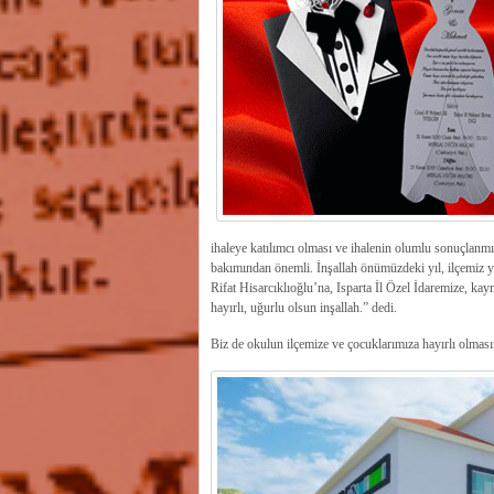
ihaleye katılımcı olması ve ihalenin olumlu sonuçlanm
bakımından önemli. İnşallah önümüzdeki yıl, ilçemiz 
Rifat Hisarcıklıoğlu’na, Isparta İl Özel İdaremize, k
hayırlı, uğurlu olsun inşallah.” dedi.
Biz de okulun ilçemize ve çocuklarımıza hayırlı olması