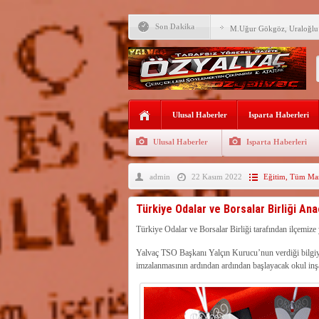
M.Uğur Gökgöz, Uraloğlu v
Son Dakika
R.T.Erdoğan Millet Bahçesi
YALVAÇ’TA LGS BAŞARI
EĞİTİM KURUMLARI
Fırsatları Avantaja Dönüştü
TOKİ, Isparta’da 9 Gayrim
Ulusal Haberler
Sunacak
Isparta Haberleri
İleği ile Kurusarı arasına s
Ulusal Haberler
Isparta Haberleri
Okullara TYP ile 30 bin gü
admin
22 Kasım 2022
Eğitim
,
Tüm Man
Yalvaç’ta LGS Başarısı Yük
Uyaroğlu’nun konukları Öz
Türkiye Odalar ve Borsalar Birliği Anao
Bağkonak Muhtarı Başoda’d
Türkiye Odalar ve Borsalar Birliği tarafından ilçemize 
açıklama
Yalvaç TSO Başkanı Yalçın Kurucu’nun verdiği bilgiye 
imzalanmasının ardından ardından başlayacak okul inşa