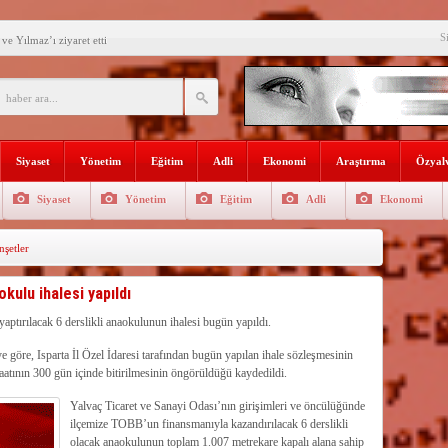
e Yılmaz’ı ziyaret etti
S
’ne ilk gününde rekor ziyaretçi
SININ ADI: AKDENİZ
recek Fuar: Yapısparta
enkulü Açık Artırmayla Satışa
Siyaset
Yönetim
Eğitim
Adli
Ekonomi
Araştırma
Özyalv
athi kaplama yapıldı
Siyaset
Yönetim
Eğitim
Adli
Ekonomi
venlik görevlisi
şetler
selişini Sürdürüyor
el, Tüfekçi ve Bayar
kulu ihalesi yapıldı
an masa başı haberlere karşı
yaptırılacak 6 derslikli anaokulunun ihalesi bugün yapıldı.
göre, Isparta İl Özel İdaresi tarafından bugün yapılan ihale sözleşmesinin
atının 300 gün içinde bitirilmesinin öngörüldüğü kaydedildi.
Yalvaç Ticaret ve Sanayi Odası’nın girişimleri ve öncülüğünde
ilçemize TOBB’un finansmanıyla kazandırılacak 6 derslikli
olacak anaokulunun toplam 1.007 metrekare kapalı alana sahip