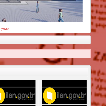
»
yalvaç