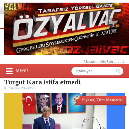
Masaüstü Site Görünümü
MENÜ
Turgut Kara istifa etmedi
01 Aralık 2023 -
18:29
Siyaset
,
Tüm Manşetler