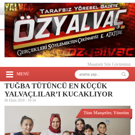
Masaüstü Site Görünümü
MENÜ
TUĞBA TÜTÜNCÜ EN KÜÇÜK
YALVAÇLILAR’I KUCAKLIYOR
06 Ekim 2018 -
16:34
Tüm Manşetler
,
Yönetim