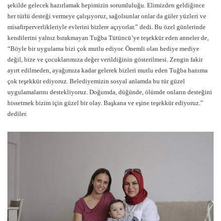
şekilde gelecek hazırlamak hepimizin sorumluluğu. Elimizden geldiğince
her türlü desteği vermeye çalışıyoruz, sağolsunlar onlar da güler yüzleri ve
misafirperverlikleriyle evlerini bizlere açıyorlar.” dedi. Bu özel günlerinde
kendilerini yalnız bırakmayan Tuğba Tütüncü’ye teşekkür eden anneler de,
“Böyle bir uygulama bizi çok mutlu ediyor. Önemli olan hediye mediye
değil, bize ve çocuklarımıza değer verildiğinin gösterilmesi. Zengin fakir
ayırt edilmeden, ayağımıza kadar gelerek bizleri mutlu eden Tuğba hanıma
çok teşekkür ediyoruz. Belediyemizin sosyal anlamda bu tür güzel
uygulamalarını destekliyoruz. Doğumda, düğünde, ölümde onların desteğini
hissetmek bizim için güzel bir olay. Başkana ve eşine teşekkür ediyoruz.”
dediler.