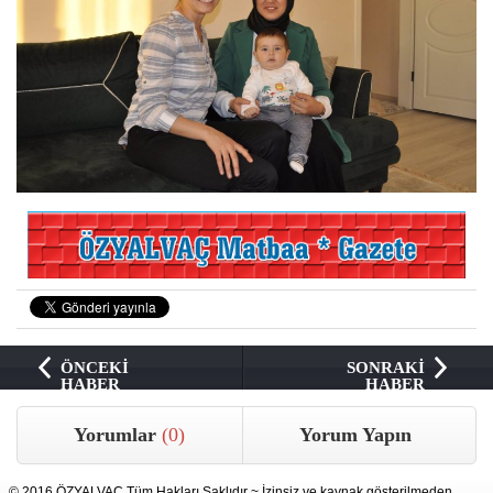
ÖNCEKİ
SONRAKİ
HABER
HABER
Yorumlar
(0)
Yorum Yapın
© 2016 ÖZYALVAÇ Tüm Hakları Saklıdır ~ İzinsiz ve kaynak gösterilmeden