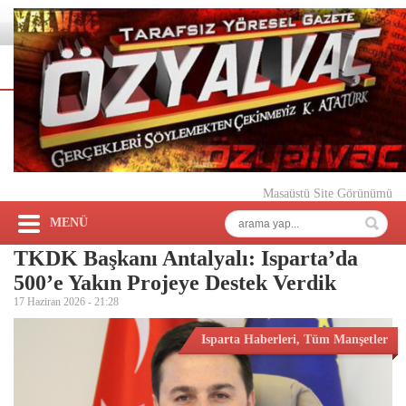
Masaüstü Site Görünümü
MENÜ
TKDK Başkanı Antalyalı: Isparta’da
500’e Yakın Projeye Destek Verdik
17 Haziran 2026 -
21:28
Isparta Haberleri
,
Tüm Manşetler