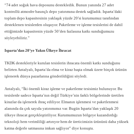
“74 adet soğuk hava deposunu destekledik. Bunun yanında 27 adet
kontrollü atmosfer basınçlı depo yatırımına destek sağladık. Isparta’daki
toplam depo kapasitesinin yaklaşık yüzde 20’si kurumumuz tarafından
desteklenen tesislerden oluşuyor. Paketleme ve işleme tesislerini de dahil
ettiğimizde kapasitenin yüzde 50’den fazlasına katkı sunduğumuzu
söyleyebiliriz.”
Isparta’dan 20’ye Yakın Ülkeye İhracat
TKDK destekleriyle kurulan tesislerin ihracata önemli katkı sunduğunu
belirten Antalyalı, Isparta’da elma ve kiraz başta olmak üzere birçok ürünün
işlenerek dünya pazarlarına gönderildiğini söyledi.
Antalyalı, “İki önemli kiraz işleme ve paketleme tesisimiz bulunuyor. Bu
tesislerde sadece Isparta’nın değil Türkiye’nin farklı bölgelerinde üretilen
kirazlar da işlenerek ihraç ediliyor. Elmanın işlenmesi ve paketlenmesi
alanında da çok sayıda yatırımımız var. Bugün Isparta’dan yaklaşık 20
ülkeye ihracat gerçekleştiriliyor. Kurumumuzun bölgeye kazandırdığı
teknoloji hem verimliliği artırıyor hem de üreticimizin ürününü daha yüksek
katma değerle satmasına imkan sağlıyor” diye konuştu.