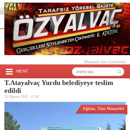
Masaüstü Site Görünümü
MENÜ
T.Atayalvaç Yurdu belediyeye teslim
edildi
25 Ağustos 2022 -
15:58
Eğitim
,
Tüm Manşetler